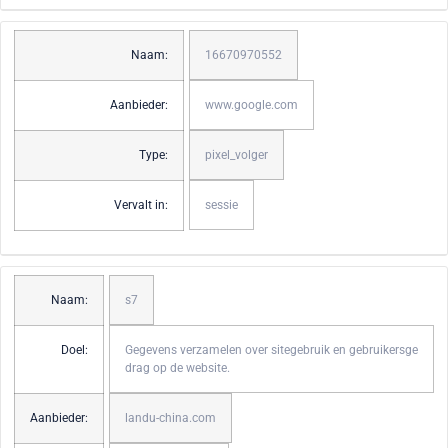
Naam:
16670970552
Aanbieder:
www.google.com
Type:
pixel_volger
Vervalt in:
sessie
Naam:
s7
Doel:
Gegevens verzamelen over sitegebruik en gebruikersge
drag op de website.
Aanbieder:
landu-china.com