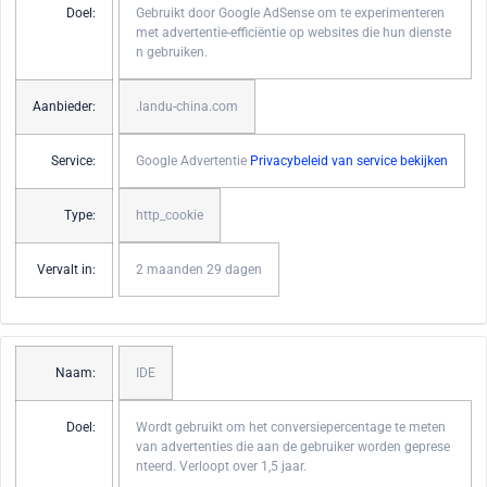
Doel:
Gebruikt door Google AdSense om te experimenteren
met advertentie-efficiëntie op websites die hun dienste
n gebruiken.
Aanbieder:
.landu-china.com
Service:
Google Advertentie
Privacybeleid van service bekijken
Type:
http_cookie
Vervalt in:
2 maanden 29 dagen
Naam:
IDE
Doel:
Wordt gebruikt om het conversiepercentage te meten
van advertenties die aan de gebruiker worden geprese
nteerd. Verloopt over 1,5 jaar.