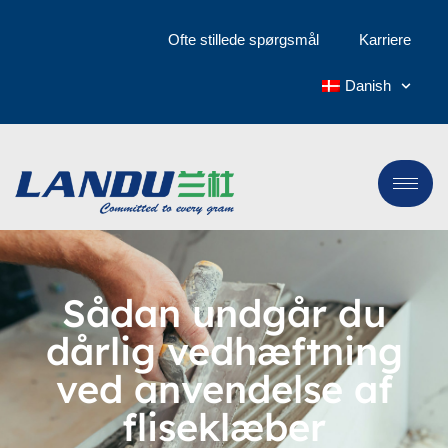
Ofte stillede spørgsmål
Karriere
Danish
Sådan undgår du
dårlig vedhæftning
ved anvendelse af
fliseklæber