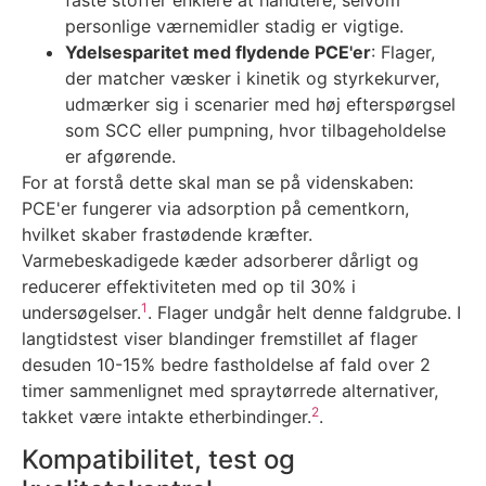
faste stoffer enklere at håndtere, selvom
personlige værnemidler stadig er vigtige.
Ydelsesparitet med flydende PCE'er
: Flager,
der matcher væsker i kinetik og styrkekurver,
udmærker sig i scenarier med høj efterspørgsel
som SCC eller pumpning, hvor tilbageholdelse
er afgørende.
For at forstå dette skal man se på videnskaben:
PCE'er fungerer via adsorption på cementkorn,
hvilket skaber frastødende kræfter.
Varmebeskadigede kæder adsorberer dårligt og
reducerer effektiviteten med op til 30% i
1
undersøgelser.
. Flager undgår helt denne faldgrube. I
langtidstest viser blandinger fremstillet af flager
desuden 10-15% bedre fastholdelse af fald over 2
timer sammenlignet med spraytørrede alternativer,
2
takket være intakte etherbindinger.
.
Kompatibilitet, test og