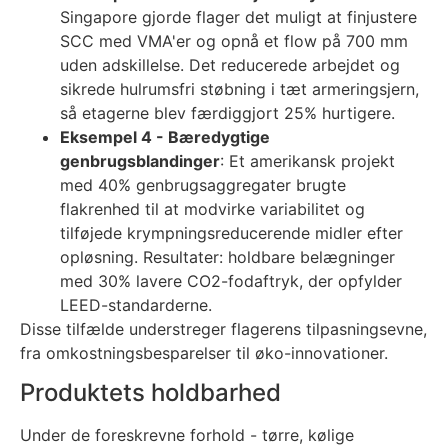
Singapore gjorde flager det muligt at finjustere
SCC med VMA'er og opnå et flow på 700 mm
uden adskillelse. Det reducerede arbejdet og
sikrede hulrumsfri støbning i tæt armeringsjern,
så etagerne blev færdiggjort 25% hurtigere.
Eksempel 4 - Bæredygtige
genbrugsblandinger
: Et amerikansk projekt
med 40% genbrugsaggregater brugte
flakrenhed til at modvirke variabilitet og
tilføjede krympningsreducerende midler efter
opløsning. Resultater: holdbare belægninger
med 30% lavere CO2-fodaftryk, der opfylder
LEED-standarderne.
Disse tilfælde understreger flagerens tilpasningsevne,
fra omkostningsbesparelser til øko-innovationer.
Produktets holdbarhed
Under de foreskrevne forhold - tørre, kølige