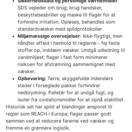
Sikkerhedsdata og personlige værnemidler
:
SDS vejleder om brug; brug handsker,
beskyttelsesbriller og maske til flager for at
forhindre irritation. Opløses, behandles som
standardvæsker med spildprotokoller.
Miljømæssige overvejelser
: Ikke-flygtigt, men
håndter affald i henhold til reglerne - fej faste
stoffer op, inddæm væsker. Undgå udledning til
vandmiljøet; flager i fast form minimerer
risikoen for afstrømning sammenlignet med
væsker.
Opbevaring
: Tørre, skyggefulde indendørs
steder i forseglede pakker forhindrer
nedbrydning. Palletér for at undgå fugt, og
isoler fra oxidationsmidler for at opnå stabilitet.
Historisk set har spild af blandinger ansporet til
regler som REACH i Europa; flager passer godt
sammen ved at reducere farerne ved væsker og
fremme en grønnere logistik.