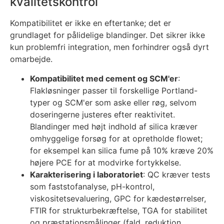
kvalitetskontrol
Kompatibilitet er ikke en eftertanke; det er
grundlaget for pålidelige blandinger. Det sikrer ikke
kun problemfri integration, men forhindrer også dyrt
omarbejde.
Kompatibilitet med cement og SCM'er
:
Flakløsninger passer til forskellige Portland-
typer og SCM'er som aske eller røg, selvom
doseringerne justeres efter reaktivitet.
Blandinger med højt indhold af silica kræver
omhyggelige forsøg for at opretholde flowet;
for eksempel kan silica fume på 10% kræve 20%
højere PCE for at modvirke fortykkelse.
Karakterisering i laboratoriet
: QC kræver tests
som faststofanalyse, pH-kontrol,
viskositetsevaluering, GPC for kædestørrelser,
FTIR for strukturbekræftelse, TGA for stabilitet
og præstationsmålinger (fald, reduktion,