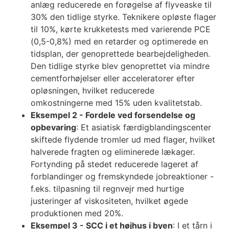
anlæg reducerede en forøgelse af flyveaske til
30% den tidlige styrke. Teknikere opløste flager
til 10%, kørte krukketests med varierende PCE
(0,5-0,8%) med en retarder og optimerede en
tidsplan, der genoprettede bearbejdeligheden.
Den tidlige styrke blev genoprettet via mindre
cementforhøjelser eller acceleratorer efter
opløsningen, hvilket reducerede
omkostningerne med 15% uden kvalitetstab.
Eksempel 2 - Fordele ved forsendelse og
opbevaring
: Et asiatisk færdigblandingscenter
skiftede flydende tromler ud med flager, hvilket
halverede fragten og eliminerede lækager.
Fortynding på stedet reducerede lageret af
forblandinger og fremskyndede jobreaktioner -
f.eks. tilpasning til regnvejr med hurtige
justeringer af viskositeten, hvilket øgede
produktionen med 20%.
Eksempel 3 - SCC i et højhus i byen
: I et tårn i