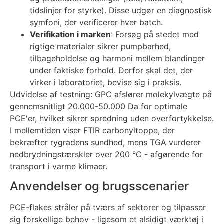
tidslinjer for styrke). Disse udgør en diagnostisk
symfoni, der verificerer hver batch.
Verifikation i marken
: Forsøg på stedet med
rigtige materialer sikrer pumpbarhed,
tilbageholdelse og harmoni mellem blandinger
under faktiske forhold. Derfor skal det, der
virker i laboratoriet, bevise sig i praksis.
Udvidelse af testning: GPC afslører molekylvægte på
gennemsnitligt 20.000-50.000 Da for optimale
PCE'er, hvilket sikrer spredning uden overfortykkelse.
I mellemtiden viser FTIR carbonyltoppe, der
bekræfter rygradens sundhed, mens TGA vurderer
nedbrydningstærskler over 200 °C - afgørende for
transport i varme klimaer.
Anvendelser og brugsscenarier
PCE-flakes stråler på tværs af sektorer og tilpasser
sig forskellige behov - ligesom et alsidigt værktøj i