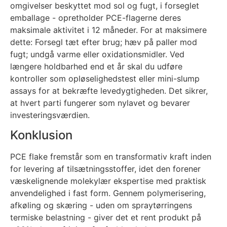
omgivelser beskyttet mod sol og fugt, i forseglet
emballage - opretholder PCE-flagerne deres
maksimale aktivitet i 12 måneder. For at maksimere
dette: Forsegl tæt efter brug; hæv på paller mod
fugt; undgå varme eller oxidationsmidler. Ved
længere holdbarhed end et år skal du udføre
kontroller som opløselighedstest eller mini-slump
assays for at bekræfte levedygtigheden. Det sikrer,
at hvert parti fungerer som nylavet og bevarer
investeringsværdien.
Konklusion
PCE flake fremstår som en transformativ kraft inden
for levering af tilsætningsstoffer, idet den forener
væskelignende molekylær ekspertise med praktisk
anvendelighed i fast form. Gennem polymerisering,
afkøling og skæring - uden om spraytørringens
termiske belastning - giver det et rent produkt på