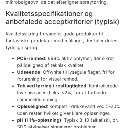
mikrobølgeovn, da det efterligner spraytørring.
Kvalitetsspecifikationer og
anbefalede acceptkriterier (typisk)
Kvalitetssikring forvandler gode produkter til
fantastiske produkter med målinger, der taler deres
tydelige sprog.
PCE-renhed
: ≥99% aktiv polymer, der sikrer
pålidelighed af teknisk kvalitet.
Udseende
: Offwhite til lysegule flager, fri for
forurening for visuel renhed.
Tab ved tørring / restfugtighed
: Kontrollerede
lave niveauer (f.eks. <2%) for at forhindre
sammenklumpning.
Opløselighed
: Komplet i drikkevand ved 5-20%
uden rester, hvilket giver klare opløsninger.
pH (i 1%-opløsning)
: Typisk 8-10 (alkalisk), pr.
SDS-afvigelser signalerer problemer.