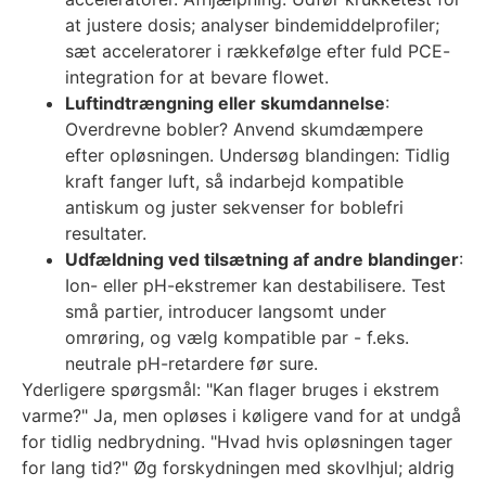
at justere dosis; analyser bindemiddelprofiler;
sæt acceleratorer i rækkefølge efter fuld PCE-
integration for at bevare flowet.
Luftindtrængning eller skumdannelse
:
Overdrevne bobler? Anvend skumdæmpere
efter opløsningen. Undersøg blandingen: Tidlig
kraft fanger luft, så indarbejd kompatible
antiskum og juster sekvenser for boblefri
resultater.
Udfældning ved tilsætning af andre blandinger
:
Ion- eller pH-ekstremer kan destabilisere. Test
små partier, introducer langsomt under
omrøring, og vælg kompatible par - f.eks.
neutrale pH-retardere før sure.
Yderligere spørgsmål: "Kan flager bruges i ekstrem
varme?" Ja, men opløses i køligere vand for at undgå
for tidlig nedbrydning. "Hvad hvis opløsningen tager
for lang tid?" Øg forskydningen med skovlhjul; aldrig