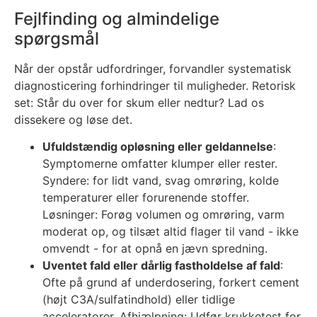
Fejlfinding og almindelige
spørgsmål
Når der opstår udfordringer, forvandler systematisk
diagnosticering forhindringer til muligheder. Retorisk
set: Står du over for skum eller nedtur? Lad os
dissekere og løse det.
Ufuldstændig opløsning eller geldannelse
:
Symptomerne omfatter klumper eller rester.
Syndere: for lidt vand, svag omrøring, kolde
temperaturer eller forurenende stoffer.
Løsninger: Forøg volumen og omrøring, varm
moderat op, og tilsæt altid flager til vand - ikke
omvendt - for at opnå en jævn spredning.
Uventet fald eller dårlig fastholdelse af fald
:
Ofte på grund af underdosering, forkert cement
(højt C3A/sulfatindhold) eller tidlige
acceleratorer. Afhjælpning: Udfør krukketest for