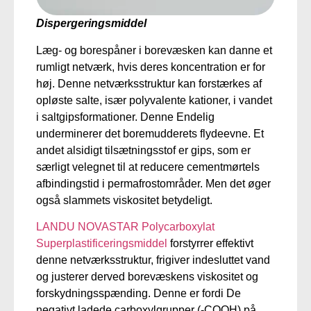
Dispergeringsmiddel
Læg- og borespåner i borevæsken kan danne et
rumligt netværk, hvis deres koncentration er for
høj. Denne netværksstruktur kan forstærkes af
opløste salte, især polyvalente kationer, i vandet
i saltgipsformationer.
Denne
Endelig
underminerer det boremudderets flydeevne. Et
andet alsidigt tilsætningsstof er gips, som er
særligt velegnet til at reducere cementmørtels
afbindingstid i permafrostområder. Men det øger
også slammets viskositet betydeligt.
LANDU NOVASTAR Polycarboxylat
Superplastificeringsmiddel
forstyrrer effektivt
denne netværksstruktur, frigiver indesluttet vand
og justerer derved borevæskens viskositet og
forskydningsspænding.
Denne
er fordi
De
negativt ladede carboxylgrupper (-COOH) på