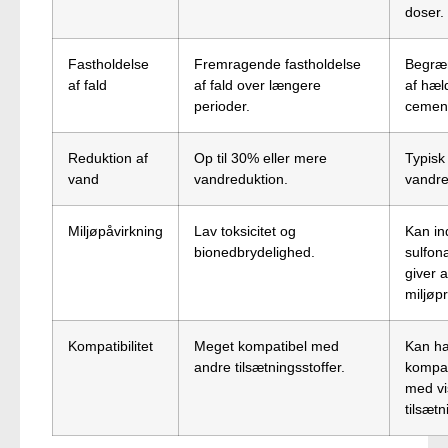
doser.
Fastholdelse
Fremragende fastholdelse
Begræn
af fald
af fald over længere
af hæl
perioder.
cement
Reduktion af
Op til 30% eller mere
Typisk
vand
vandreduktion.
vandre
Miljøpåvirkning
Lav toksicitet og
Kan in
bionedbrydelighed.
sulfon
giver a
miljøp
Kompatibilitet
Meget kompatibel med
Kan h
andre tilsætningsstoffer.
kompat
med vi
tilsætn