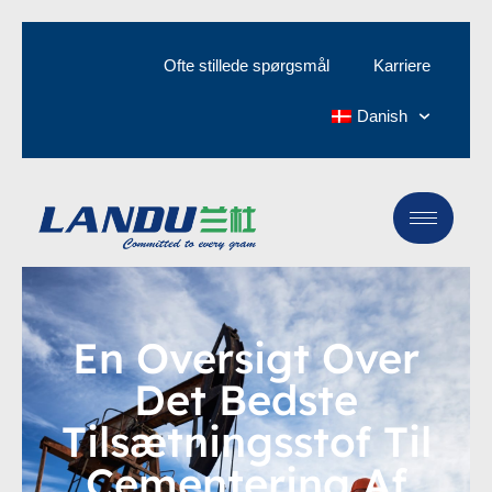
Ofte stillede spørgsmål
Karriere
Danish
En Oversigt Over
Det Bedste
Tilsætningsstof Til
Cementering Af