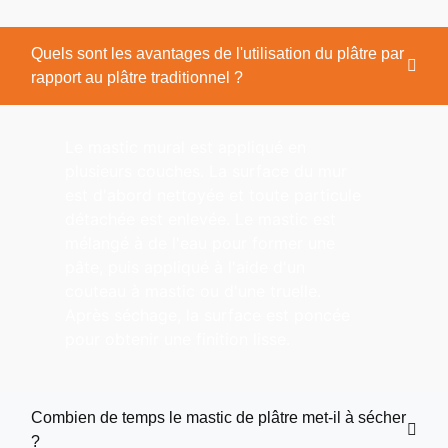
Quels sont les avantages de l'utilisation du plâtre par
rapport au plâtre traditionnel ?
Le mastic mural est appliqué en
plusieurs couches. La surface du mur
est d'abord nettoyée et toute particule
détachée est enlevée. Le mastic est
mélangé à de l'eau pour former une
pâte, puis appliqué à l'aide d'un
couteau à mastic ou d'une truelle.
Après séchage, la surface est poncée
pour obtenir une finition lisse.
Combien de temps le mastic de plâtre met-il à sécher
?