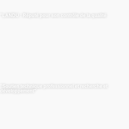
"LANDU : Réputé pour son contrôle de la qualité
LANDU est réputé pour sa fiabilité et sa qualité supérieure
dans la production de HPMC. Certifiés ISO 9001 et EU
REACH, nous dépassons constamment les normes de
l'industrie. Par exemple, au cours de la production, nous
utilisons des réacteurs verticaux et des technologies de
mélange par cyclone pour obtenir un mélange plus
complet et plus approfondi. Nos méthodes précises
garantissent que nos clients ne reçoivent que les produits
les meilleurs et les plus fiables.
"Soutien technique professionnel et recherche et
développement"
LANDU a pour priorité de répondre à vos exigences. Doté
de deux laboratoires, LANDU est capable d'offrir des
solutions sur mesure et une expertise technique, ainsi que
d'innover pour développer des produits toujours plus
performants. Faites équipe avec nous pour bénéficier