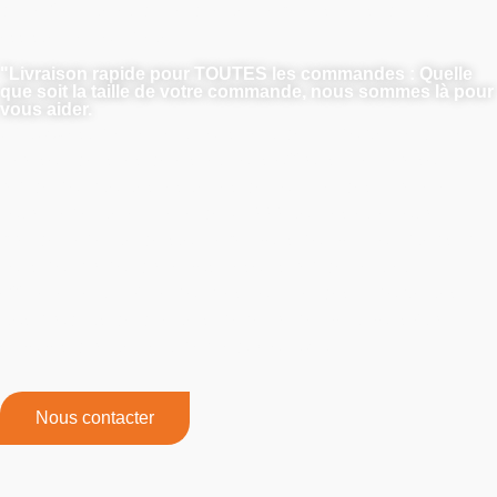
d'une fiabilité et d'une qualité inégalées, ainsi que d'une
assistance complète.
"Livraison rapide pour TOUTES les commandes : Quelle
que soit la taille de votre commande, nous sommes là pour
vous aider.
LANDU est pleinement conscient de l'importance d'une
livraison dans les délais, et nous offrons une livraison
rapide pour toutes les tailles de commandes. Grâce à
notre capacité annuelle de 75 000 tonnes et à notre
grande capacité de stockage, vous pouvez compter sur
nous pour répondre à vos besoins rapidement et
efficacement, même pour les commandes importantes.
Nos produits de qualité supérieure peuvent vous être
envoyés directement par FedEx ou DHL.
.
Nous contacter