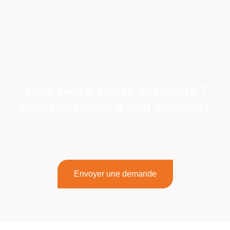
Vous avez d'autres questions ?
Contactez-nous à tout moment !
Si vous avez d'autres questions ou si vous avez besoin
d'aide, n'hésitez pas à contacter notre équipe dévouée.
Prenez contact avec nous dès aujourd'hui !
Envoyer une demande