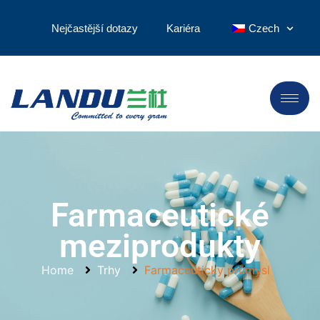
Nejčastější dotazy
Kariéra
Czech
Farmaceutické
meziprodukty
Home
Trhy
Farmaceutický průmysl