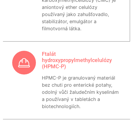
karboxymethylcelulózy (CMC) je
aniontový ether celulózy
používaný jako zahušťovadlo,
stabilizátor, emulgátor a
filmotvorná látka.
Ftalát
hydroxypropylmethylcelulózy
(HPMC-P)
HPMC-P je granulovaný materiál
bez chuti pro enterické potahy,
odolný vůči žaludečním kyselinám
a používaný v tabletách a
biotechnologiích.