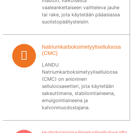
mauton, valkoisesta
vaaleankeltaiseen vaihteleva jauhe
tai rake, jota käytetään pääasiassa
suolistopäällysteisiin.
Natriumkarboksimetyyliselluloosa
(CMC)
LANDU
Natriumkarboksimetyyliselluloosa
(CMC) on anioninen
selluloosaeetteri, jota käytetään
sakeuttimena, stabilointiaineena,
emulgointiaineena ja
kalvonmuodostajana.
Hydroksipropyylimetyyliselluloosaftaali