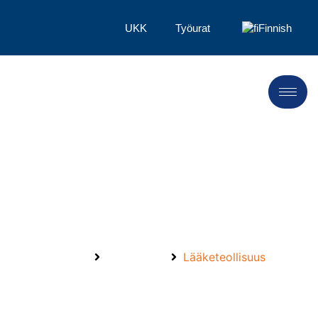
UKK
Työurat
Finnish
Farmaseuttiset
välituotteet
Etusivu
Markkinat
Lääketeollisuus