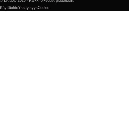
© LANDU 2025 - Kaikki oikeudet pidätetään.
Käyttöehto
Yksityisyys
Cookie