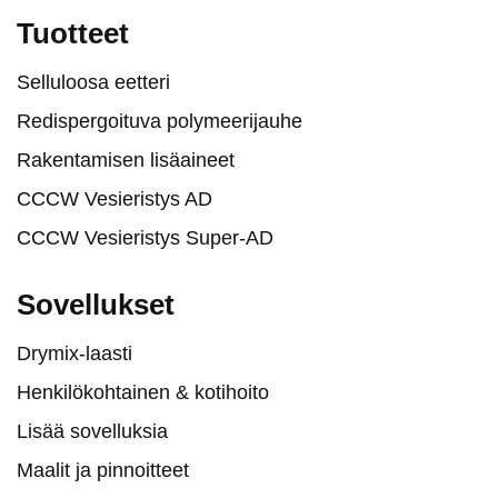
Tuotteet
Selluloosa eetteri
Redispergoituva polymeerijauhe
Rakentamisen lisäaineet
CCCW Vesieristys AD
CCCW Vesieristys Super-AD
Sovellukset
Drymix-laasti
Henkilökohtainen & kotihoito
Lisää sovelluksia
Maalit ja pinnoitteet