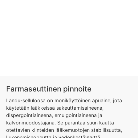
Farmaseuttinen pinnoite
Landu-selluloosa on monikäyttöinen apuaine, jota
käytetään lääkkeissä sakeuttamisaineena,
dispergointiaineena, emulgointiaineena ja
kalvonmuodostajana. Se parantaa suun kautta
otettavien kiinteiden lääkemuotojen stabiilisuutta,
liukenemisnopeutta ja vedenkestävyyttä.