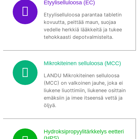
Etyyliselluloosa (EC)
Etyyliselluloosa parantaa tabletin
kovuutta, peittää maun, suojaa
vedelle herkkiä lääkkeitä ja tukee
tehokkaasti depotvalmisteita.
Mikrokiteinen selluloosa (MCC)
LANDU Mikrokiteinen selluloosa
(MCC) on valkoinen jauhe, joka ei
liukene liuottimiin, liukenee osittain
emäksiin ja imee itseensä vettä ja
öljyä.
Hydroksipropyylitärkkelys eetteri
(HPS)