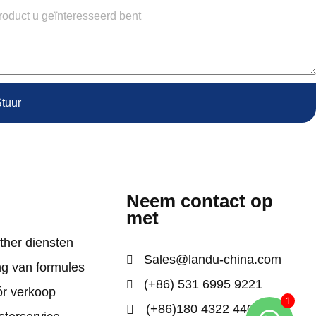
tuur
e
Neem contact op
met
ther diensten
Sales@landu-china.com
ng van formules
(+86) 531 6995 9221
ór verkoop
(+86)180 4322 4403