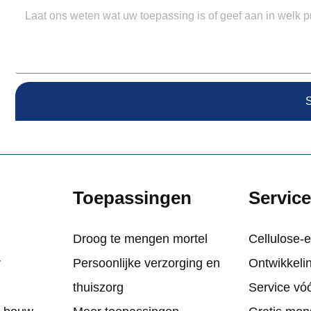
S
Toepassingen
Servic
Droog te mengen mortel
Cellulose-e
r
Persoonlijke verzorging en
Ontwikkeli
thuiszorg
Service vó