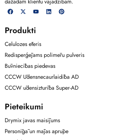
dažādām klientu vajadzībām.
Produkti
Celulozes ēteris
Redisperģējams polimēru pulveris
Būvniecības piedevas
CCCW Ūdensnecaurlaidība AD
CCCW ūdensizturība Super-AD
Pieteikumi
Drymix javas maisījums
Personīgā un mājas aprūpe