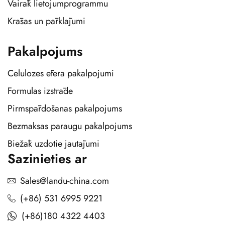
Vairāk lietojumprogrammu
Krāsas un pārklājumi
Pakalpojums
Celulozes ētera pakalpojumi
Formulas izstrāde
Pirmspārdošanas pakalpojums
Bezmaksas paraugu pakalpojums
Biežāk uzdotie jautājumi
Sazinieties ar
Sales@landu-china.com
(+86) 531 6995 9221
(+86)180 4322 4403