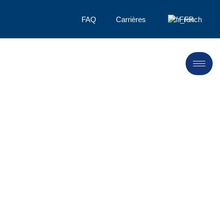
FAQ
Carrières
French
Sauce /
confiture