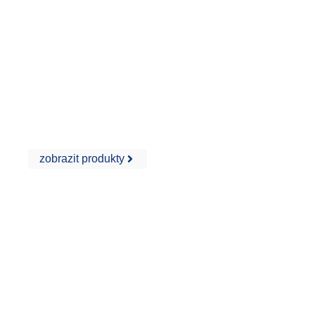
Lepidlo na dlaždice
zobrazit produkty
Tmel na stěny / stěrkový nátěr