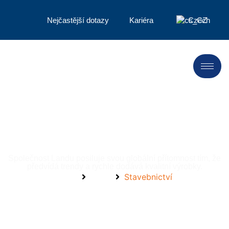
Nejčastější dotazy
Kariéra
Czech
Stavebnictví
Společnost Landu posiluje svou globální přítomnost tím, že
předvídá trendy a rychle dodává kvalitní výrobky.
Home
Trhy
Stavebnictví