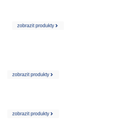
Aplikace sádry
zobrazit produkty
ETICS / EIFS
zobrazit produkty
Samonivelační směsi
zobrazit produkty