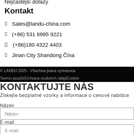
Nejčastější dotazy
Kontakt
Sales@landu-china.com
(+86) 531 6995 9221
(+86)180 4322 4403
Jinan City Shandong Čína
© LANDU 2025 - Všechna práva vyhrazena
Termín použití
Ochrana osobních údajů
Cookie
KONTAKTUJTE NÁS
Získejte bezplatné vzorky a informace o cenové nabídce
Název
E-mail