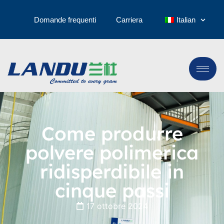
Domande frequenti
Carriera
Italian
Come produrre
polvere polimerica
ridisperdibile in
cinque passi
17 ottobre 2024