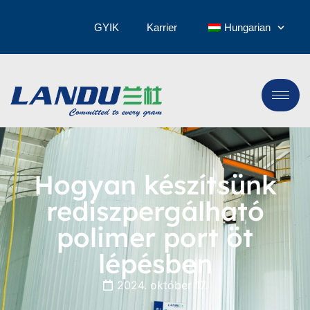
GYIK
Karrier
Hungarian
Hogyan készítsünk
rediszpergálható
polimer port öt
lépésben
2024. október 17.