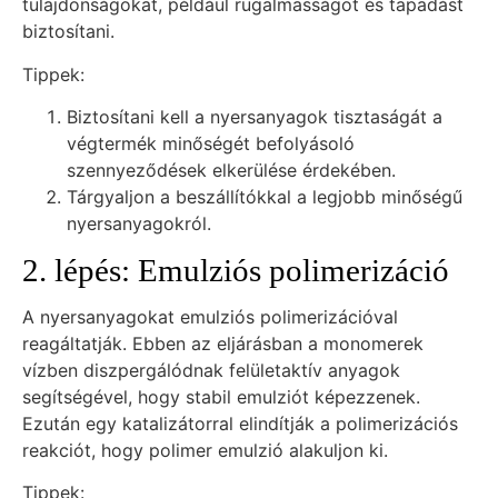
tulajdonságokat, például rugalmasságot és tapadást
biztosítani.
Tippek:
Biztosítani kell a nyersanyagok tisztaságát a
végtermék minőségét befolyásoló
szennyeződések elkerülése érdekében.
Tárgyaljon a beszállítókkal a legjobb minőségű
nyersanyagokról.
2. lépés: Emulziós polimerizáció
A nyersanyagokat emulziós polimerizációval
reagáltatják. Ebben az eljárásban a monomerek
vízben diszpergálódnak felületaktív anyagok
segítségével, hogy stabil emulziót képezzenek.
Ezután egy katalizátorral elindítják a polimerizációs
reakciót, hogy polimer emulzió alakuljon ki.
Tippek: