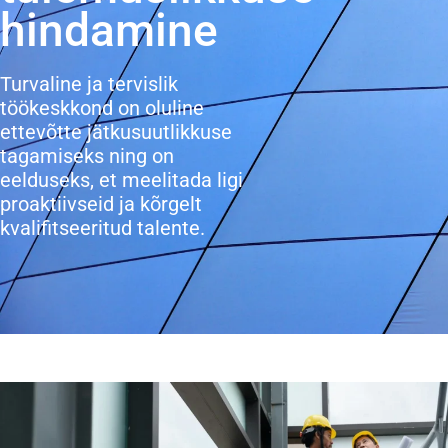
hindamine
Turvaline ja tervislik
töökeskkond on oluline
ettevõtte jätkusuutlikkuse
tagamiseks ning on
eelduseks, et meelitada ligi
proaktiivseid ja kõrgelt
kvalifitseeritud talente.