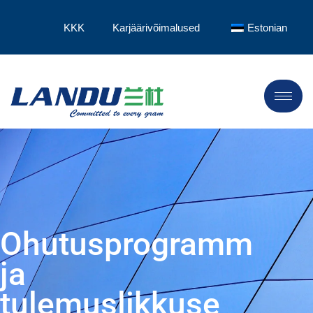
KKK
Karjäärivõimalused
Estonian
Ohutusprogramm
ja
tulemuslikkuse