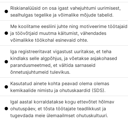
Riskianalüüsid on osa igast vahejuhtumi uurimisest,
sealhulgas tegelike ja võimalike mõjude tabelid.
Me koolitame eesliini juhte ning motiveerime töötajaid
ja töövõtjaid muutma käitumist, vähendades
võimalikke töökohal esinevaid ohte.
Iga registreeritavat vigastust uuritakse, et teha
kindlaks selle algpõhjus, ja võetakse asjakohased
parandusmeetmed, et vältida sarnaseid
õnnetusjuhtumeid tulevikus.
Kasutatud ainete kohta peavad olema olemas
kemikaalide nimistu ja ohutuskaardid (SDS).
Igal aastal korraldatakse kogu ettevõtet hõlmav
ohutuspäev, et tõsta töötajate teadlikkust ja
tugevdada meie ülemaailmset ohutuskultuuri.