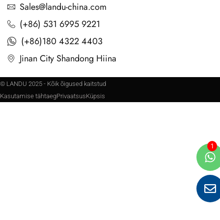
Sales@landu-china.com
(+86) 531 6995 9221
(+86)180 4322 4403
Jinan City Shandong Hiina
© LANDU 2025 - Kõik õigused kaitstud
Kasutamise tähtaeg
Privaatsus
Küpsis