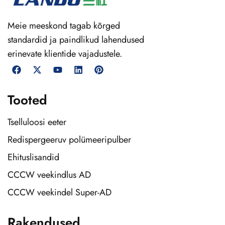
Meie meeskond tagab kõrged
standardid ja paindlikud lahendused
erinevate klientide vajadustele.
Tooted
Tselluloosi eeter
Redispergeeruv polümeeripulber
Ehituslisandid
CCCW veekindlus AD
CCCW veekindel Super-AD
Rakendused