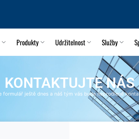
Produkty
Udržitelnost
Služby
S
KONTAKTUJTE NÁS
e formulář ještě dnes a náš tým vás bude neprodleně konta