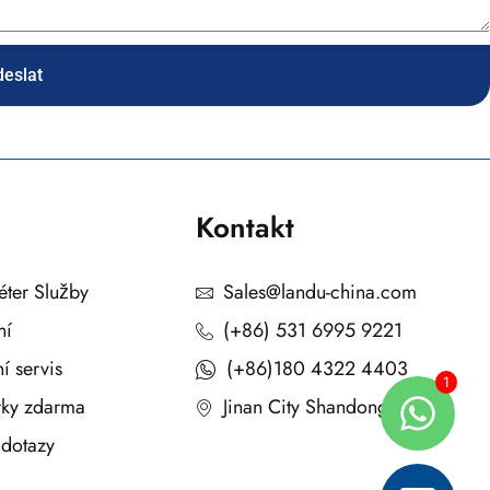
eslat
Kontakt
éter Služby
Sales@landu-china.com
ní
(+86) 531 6995 9221
í servis
(+86)180 4322 4403
rky zdarma
Jinan City Shandong Čína
 dotazy