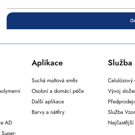
Od
Aplikace
Služba
Suchá maltová směs
Celulózový 
polymerní
Osobní a domácí péče
Vývoj slože
Další aplikace
Předprodejn
Barvy a nátěry
Služba Vzo
ce AD
Nejčastější
 Super-