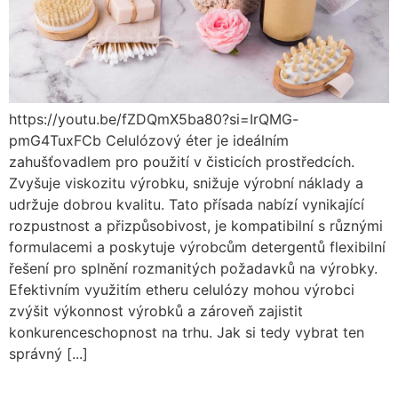
https://youtu.be/fZDQmX5ba80?si=IrQMG-
pmG4TuxFCb Celulózový éter je ideálním
zahušťovadlem pro použití v čisticích prostředcích.
Zvyšuje viskozitu výrobku, snižuje výrobní náklady a
udržuje dobrou kvalitu. Tato přísada nabízí vynikající
rozpustnost a přizpůsobivost, je kompatibilní s různými
formulacemi a poskytuje výrobcům detergentů flexibilní
řešení pro splnění rozmanitých požadavků na výrobky.
Efektivním využitím etheru celulózy mohou výrobci
zvýšit výkonnost výrobků a zároveň zajistit
konkurenceschopnost na trhu. Jak si tedy vybrat ten
správný [...]