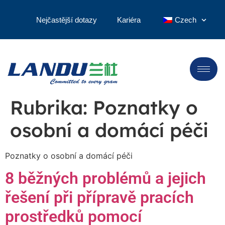
Nejčastější dotazy
Kariéra
Czech
Rubrika:
Poznatky o
osobní a domácí péči
Poznatky o osobní a domácí péči
8 běžných problémů a jejich
řešení při přípravě pracích
prostředků pomocí