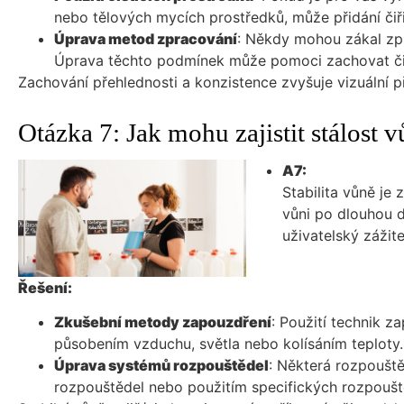
nebo tělových mycích prostředků, může přidání či
Úprava metod zpracování
: Někdy mohou zákal způs
Úprava těchto podmínek může pomoci zachovat čir
Zachování přehlednosti a konzistence zvyšuje vizuální př
Otázka 7: Jak mohu zajistit stálost 
A7:
Stabilita vůně je
vůni po dlouhou d
uživatelský zážite
Řešení:
Zkušební metody zapouzdření
: Použití technik 
působením vzduchu, světla nebo kolísáním teploty.
Úprava systémů rozpouštědel
: Některá rozpouště
rozpouštědel nebo použitím specifických rozpoušt