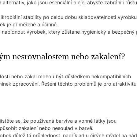
lternativ, jako jsou esenciální oleje, abyste zabránili růstu
ikrobiální stability po celou dobu skladovatelnosti výrobku
tek je přiměřené a účinné.
 nabídnout výrobek, který zůstane hygienický a bezpečný 
ným nesrovnalostem nebo zakalení?
losti nebo zákal mohou být důsledkem nekompatibilních
nek zpracování. Řešení těchto problémů je pro atraktivitu
Ujistěte se, že používaná barviva a vonné látky jsou
ůsobit zakalení nebo nesoulad v barvě.
robek důležitá průhlednost, například u čirých mýdel na ná