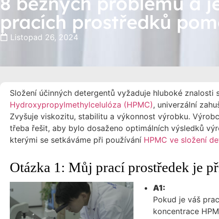
8 běžných problémů a jej
pracích prostředků po
Listopad 26, 2024
Složení účinných detergentů vyžaduje hluboké znalosti 
Hydroxypropylmethylcelulóza (HPMC)
, univerzální zah
Zvyšuje viskozitu, stabilitu a výkonnost výrobku. Výrobc
třeba řešit, aby bylo dosaženo optimálních výsledků vý
kterými se setkáváme při používání
HPMC ve složení de
Otázka 1: Můj prací prostředek je př
A1:
Pokud je váš prac
koncentrace HPMC