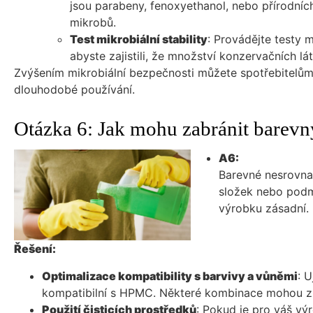
jsou parabeny, fenoxyethanol, nebo přírodních a
mikrobů.
Test mikrobiální stability
: Provádějte testy m
abyste zajistili, že množství konzervačních lá
Zvýšením mikrobiální bezpečnosti můžete spotřebitelům
dlouhodobé používání.
Otázka 6: Jak mohu zabránit barev
A6:
Barevné nesrovna
složek nebo podmí
výrobku zásadní.
Řešení:
Optimalizace kompatibility s barvivy a vůněmi
: 
kompatibilní s HPMC. Některé kombinace mohou zp
Použití čisticích prostředků
: Pokud je pro váš vý