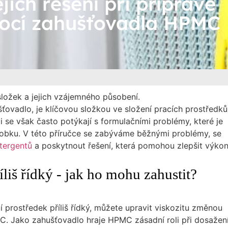
ich řešení při přípravě
mocí zahušťovadla HPMC
složek a jejich vzájemného působení.
ušťovadlo, je klíčovou složkou ve složení pracích prostředků
i se však často potýkají s formulačními problémy, které je
robku. V této příručce se zabýváme běžnými problémy, se
tergentů
a poskytnout řešení, která pomohou zlepšit výkon
íliš řídký - jak ho mohu zahustit?
í prostředek příliš řídký, můžete upravit viskozitu změnou
. Jako zahušťovadlo hraje HPMC zásadní roli při dosažen