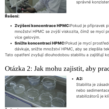
správné konziste
Řešení:
Zvýšení koncentrace HPMC:
Pokud je přípravek př
množství HPMC se zvýší viskozita, čímž se mycí p
více gelovým.
Snižte koncentraci HPMC:
Pokud je mycí prostřede
dávkuje, snižte množství HPMC, aby se zlepšila tek
Tato opatření zvyšují dlouhodobou stabilitu a zajišťují k
Otázka 2: Jak mohu zajistit, aby pra
A2:
Stabilita je zása
nebo sedimentace 
stabilizátorů je 