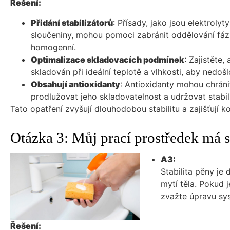
Řešení:
Přidání stabilizátorů
: Přísady, jako jsou elektrolyt
sloučeniny, mohou pomoci zabránit oddělování fáz
homogenní.
Optimalizace skladovacích podmínek
: Zajistěte,
skladován při ideální teplotě a vlhkosti, aby nedoš
Obsahují antioxidanty
: Antioxidanty mohou chráni
prodlužovat jeho skladovatelnost a udržovat stabili
Tato opatření zvyšují dlouhodobou stabilitu a zajišťují k
Otázka 3: Můj prací prostředek má s
A3:
Stabilita pěny je 
mytí těla. Pokud 
zvažte úpravu sys
Řešení: