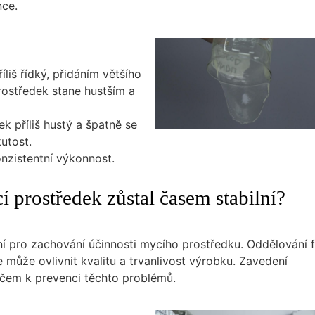
nce.
íliš řídký, přidáním většího
rostředek stane hustším a
k příliš hustý a špatně se
utost.
onzistentní výkonnost.
cí prostředek zůstal časem stabilní?
dní pro zachování účinnosti mycího prostředku. Oddělování f
může ovlivnit kvalitu a trvanlivost výrobku. Zavedení
klíčem k prevenci těchto problémů.