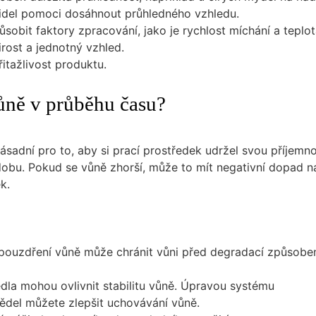
řidel pomoci dosáhnout průhledného vzhledu.
obit faktory zpracování, jako je rychlost míchání a teplot
ost a jednotný vzhled.
itažlivost produktu.
vůně v průběhu času?
 zásadní pro to, aby si prací prostředek udržel svou příjemn
obu. Pokud se vůně zhorší, může to mít negativní dopad n
k.
zapouzdření vůně může chránit vůni před degradací způsob
dla mohou ovlivnit stabilitu vůně. Úpravou systému
ědel můžete zlepšit uchovávání vůně.