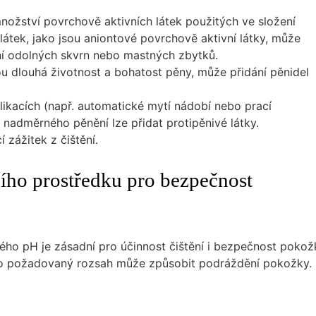
množství povrchově aktivních látek použitých ve složení
 látek, jako jsou aniontové povrchově aktivní látky, může
tění odolných skvrn nebo mastných zbytků.
tou dlouhá životnost a bohatost pěny, může přidání pěnidel
likacích (např. automatické mytí nádobí nebo prací
í nadměrného pěnění lze přidat protipěnivé látky.
 zážitek z čištění.
ího prostředku pro bezpečnost
ho pH je zásadní pro účinnost čištění i bezpečnost pokož
 požadovaný rozsah může způsobit podráždění pokožky.