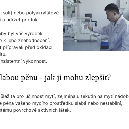
y (soli) nebo polyakrylátové
í a udržet produkt
 aby byl váš výrobek
lo k jeho znehodnocení.
t přípravek před oxidací,
tu.
onzistentní výkonnost.
labou pěnu - jak ji mohu zlepšit?
důležitá pro účinnost mytí, zejména u tekutin na mytí nádob
je pěna vašeho mycího prostředku slabá nebo nestabilní,
tému povrchově aktivních látek.