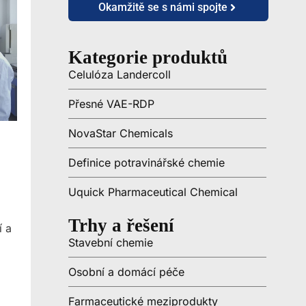
Okamžitě se s námi spojte
Kategorie produktů
Celulóza Landercoll
Přesné VAE-RDP
NovaStar Chemicals
Definice potravinářské chemie
Uquick Pharmaceutical Chemical
Trhy a řešení
í a
Stavební chemie
Osobní a domácí péče
Farmaceutické meziprodukty