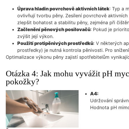
Úprava hladin povrchově aktivních látek
: Typ a 
ovlivňují tvorbu pěny. Zesílení povrchově aktivních
zlepšit bohatost a stabilitu pěny, zejména při čiš
Začlenění pěnových posilovačů
: Pokud je priori
zvýšit její výkon.
Použití protipěnivých prostředků
: V některých ap
prostředky) je nutná kontrola pěnivosti. Pro snížen
Optimalizace výkonu pěny zajistí spotřebitelům vynikající
Otázka 4: Jak mohu vyvážit pH myc
pokožky?
A4:
Udržování správné
Hodnota pH mimo