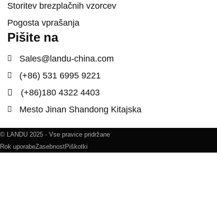
Storitev brezplačnih vzorcev
Pogosta vprašanja
Pišite na
Sales@landu-china.com
(+86) 531 6995 9221
(+86)180 4322 4403
Mesto Jinan Shandong Kitajska
© LANDU 2025 - Vse pravice pridržane
Rok uporabe
Zasebnost
Piškotki