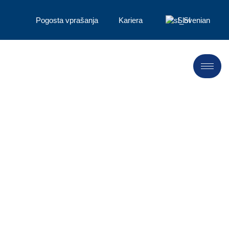
Pogosta vprašanja
Kariera
Slovenian
Novice in
sporočila za