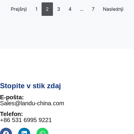
Prejšnji
1
2
3
4
...
7
Naslednji
Stopite v stik zdaj
E-pošta:
Sales@landu-china.com
Telefon:
+86 531 6995 9221