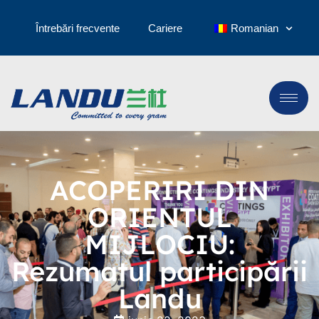
Întrebări frecvente
Cariere
Romanian
ACOPERIRI DIN
ORIENTUL
MIJLOCIU:
Rezumatul participării
Landu