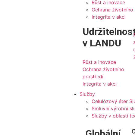
Růst a inovace
Ochrana životního 
Integrita v akci
Udržitelnos
v LANDU
Růst a inovace
Ochrana životního
prostředí
Integrita v akci
Služby
Celulózový éter Sl
Smluvní výrobní sl
Služby v oblasti t
Globální
C