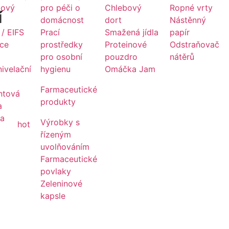
kový
pro péči o
Chlebový
Ropné vrty
í
domácnost
dort
Nástěnný
/ EIFS
Prací
Smažená jídla
papír
ace
prostředky
Proteinové
Odstraňovač
pro osobní
pouzdro
nátěrů
ivelační
hygienu
Omáčka Jam
Farmaceutické
ntová
produkty
a
 a
Výrobky s
hot
y
řízeným
uvolňováním
Farmaceutické
povlaky
Zeleninové
kapsle