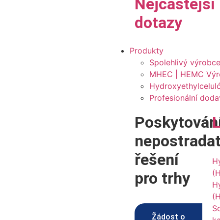
Nejčastější
dotazy
Produkty
Spolehlivý výrobc
MHEC | HEMC Výro
Hydroxyethylcelul
Profesionální doda
Poskytován
nepostrada
řešení
H
(
pro trhy
H
(
S
Žádost o