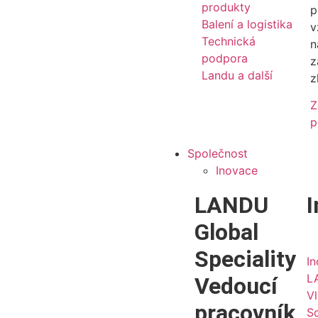
produkty
p
Balení a logistika
v
Technická
n
podpora
z
Landu a další
z
Z
p
Společnost
Inovace
LANDU
I
Global
Speciality
I
L
Vedoucí
Vl
pracovník
So