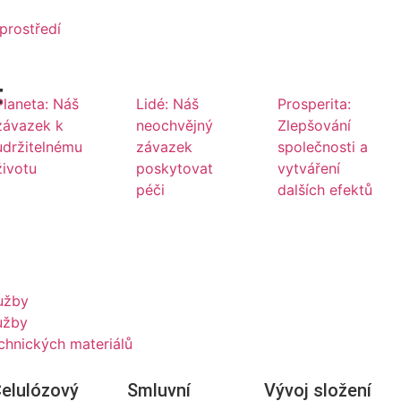
prostředí
t
Planeta: Náš
Lidé: Náš
Prosperita:
závazek k
neochvějný
Zlepšování
udržitelnému
závazek
společnosti a
životu
poskytovat
vytváření
péči
dalších efektů
užby
užby
echnických materiálů
elulózový
Smluvní
Vývoj složení