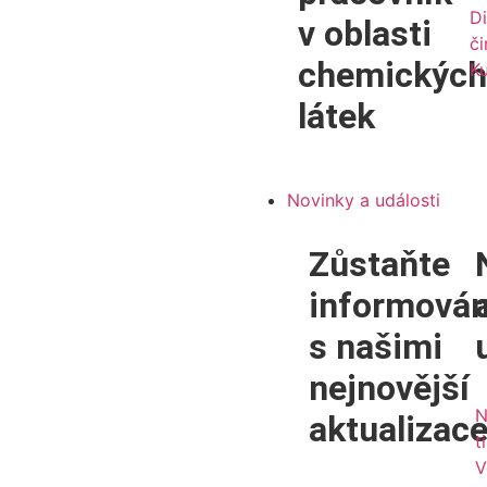
Di
v oblasti
či
chemických
Ku
látek
Novinky a události
Zůstaňte
informován
s našimi
nejnovější
N
aktualizac
t
V