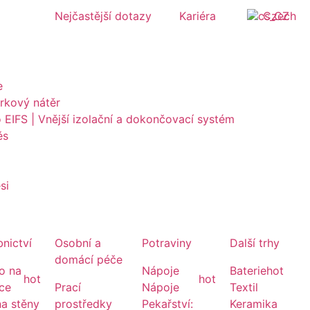
Nejčastější dotazy
Kariéra
Czech
e
ěrkový nátěr
o EIFS | Vnější izolační a dokončovací systém
ěs
si
nictví
Osobní a
Potraviny
Další trhy
domácí péče
o na
Nápoje
Baterie
hot
hot
hot
ice
Prací
Nápoje
Textil
na stěny
prostředky
Pekařství:
Keramika