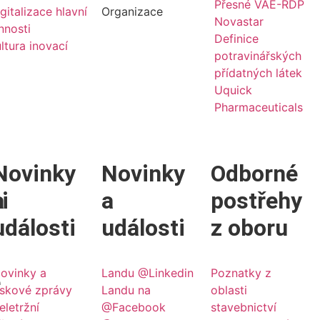
Přesné VAE-RDP
gitalizace hlavní
Organizace
Novastar
nnosti
Definice
ltura inovací
potravinářských
přídatných látek
Uquick
Pharmaceuticals
Novinky
Novinky
Odborné
i
a
a
postřehy
události
události
z oboru
ovinky a
Landu @Linkedin
Poznatky z
e
iskové zprávy
Landu na
oblasti
eletržní
@Facebook
stavebnictví