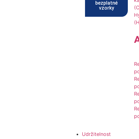
k
bezplatné
(
vzorky
H
(
R
p
R
p
R
p
R
p
Udržitelnost