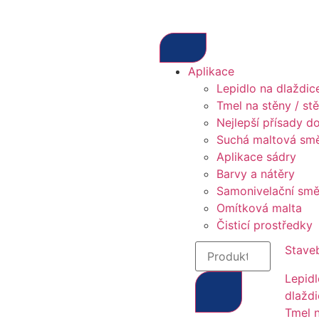
Aplikace
Lepidlo na dlaždic
Tmel na stěny / st
Nejlepší přísady d
Suchá maltová sm
Aplikace sádry
Barvy a nátěry
Samonivelační smě
Omítková malta
Čisticí prostředky
Staveb
Lepidl
dlažd
Tmel 