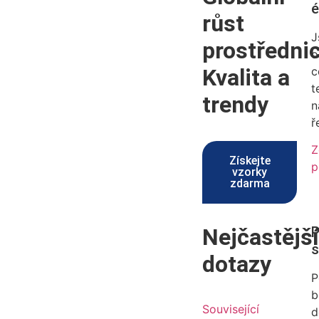
é
růst
J
prostředni
o
Kvalita a
c
t
trendy
n
ř
Z
Získejte
p
vzorky
zdarma
Nejčastější
P
s
dotazy
P
b
Související
d