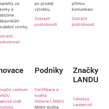
oplatky za
po prodeji
přímou
zorky a
výrobku.
komunikaci.
abízíme
Zobrazit
Zobrazit
ákazníkům
podrobnosti
podrobnosti
kušební vzorky.
obrazit
odrobnosti
novace
Podniky
Značky
LANDU
novační centrum
Certifikace a
ANDU
kvalita
Celulóza
ajkové lodě
Historie LANDU
Landercoll
lutions
Místní služba