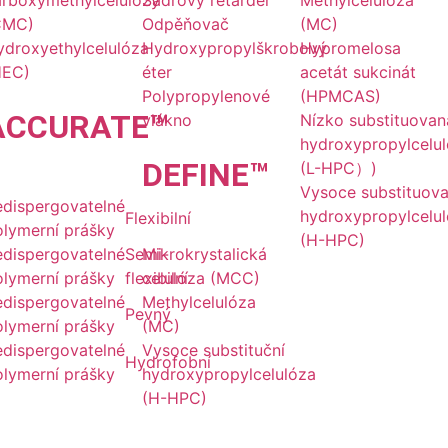
arboxymethylcelulózy
Sádrový retardér
Methylcelulóza
CMC)
Odpěňovač
(MC)
ydroxyethylcelulóza
Hydroxypropylškrobový
Hypromelosa
HEC)
éter
acetát sukcinát
Polypropylenové
(HPMCAS)
ACCU
RATE
™
vlákno
Nízko substituovan
hydroxypropylcelu
DE
FINE
™
(L-HPC）)
Vysoce substituov
edispergovatelné
hydroxypropylcelu
Flexibilní
olymerní prášky
(H-HPC)
edispergovatelné
Semi-
Mikrokrystalická
olymerní prášky
flexibilní
celulóza (MCC)
edispergovatelné
Methylcelulóza
Pevný
olymerní prášky
(MC)
edispergovatelné
Vysoce substituční
Hydrofobní
olymerní prášky
hydroxypropylcelulóza
(H-HPC)