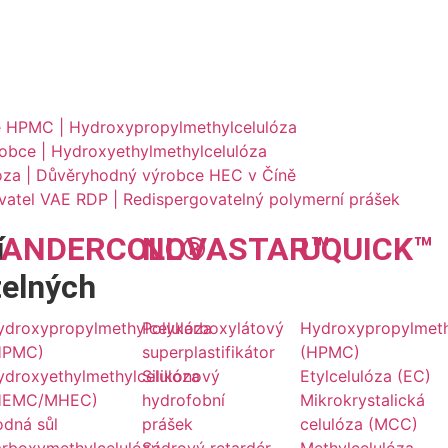
e HPMC | Hydroxypropylmethylcelulóza
bce | Hydroxyethylmethylcelulóza
óza | Důvěryhodný výrobce HEC v Číně
vatel VAE RDP | Redispergovatelný polymerní prášek
í
LANDER
COLL
NOVA
®
STAR
UQU
™
ICK
™
telných
ydroxypropylmethylcelulóza
Polykarboxylátový
Hydroxypropylmeth
HPMC)
superplastifikátor
(HPMC)
ydroxyethylmethylcelulóza
Silikonový
Etylcelulóza (EC)
HEMC/MHEC)
hydrofobní
Mikrokrystalická
odná sůl
prášek
celulóza (MCC)