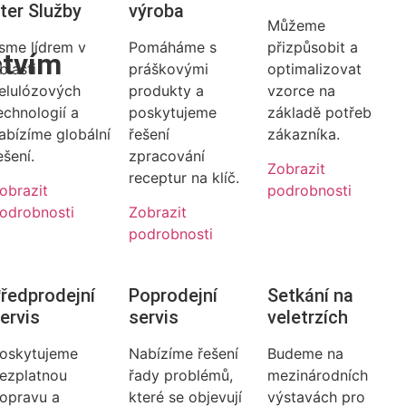
ter Služby
výroba
Můžeme
sme lídrem v
Pomáháme s
přizpůsobit a
ctvím
blasti
práškovými
optimalizovat
elulózových
produkty a
vzorce na
echnologií a
poskytujeme
základě potřeb
abízíme globální
řešení
zákazníka.
ešení.
zpracování
Zobrazit
receptur na klíč.
obrazit
podrobnosti
odrobnosti
Zobrazit
podrobnosti
ředprodejní
Poprodejní
Setkání na
ervis
servis
veletrzích
oskytujeme
Nabízíme řešení
Budeme na
ezplatnou
řady problémů,
mezinárodních
opravu a
které se objevují
výstavách pro