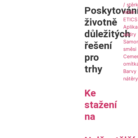
/ stěr
Poskytován
nátěr
životně
ETICS 
Aplik
důležitých
sádry
Samon
řešení
směsi
pro
Ceme
omítk
trhy
Barvy
nátěr
Ke
stažení
na