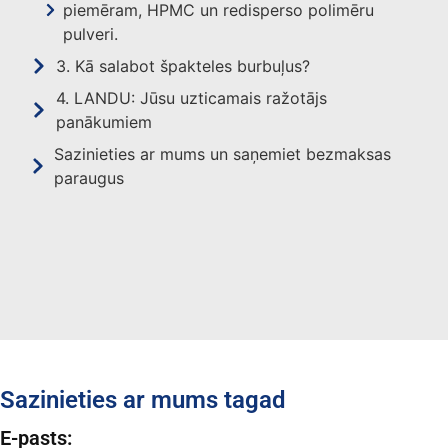
piemēram, HPMC un redisperso polimēru
pulveri.
3. Kā salabot špakteles burbuļus?
4. LANDU: Jūsu uzticamais ražotājs
panākumiem
Sazinieties ar mums un saņemiet bezmaksas
paraugus
Sazinieties ar mums tagad
E-pasts: