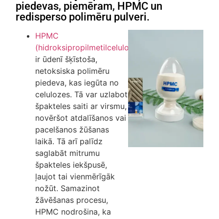
piedevas, piemēram, HPMC un
redisperso polimēru pulveri.
HPMC
(hidroksipropilmetilceluloze)
ir ūdenī šķīstoša,
netoksiska polimēru
piedeva, kas iegūta no
celulozes. Tā var uzlabot
špakteles saiti ar virsmu,
novēršot atdalīšanos vai
pacelšanos žūšanas
laikā. Tā arī palīdz
saglabāt mitrumu
špakteles iekšpusē,
ļaujot tai vienmērīgāk
nožūt. Samazinot
žāvēšanas procesu,
HPMC nodrošina, ka