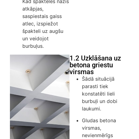
Kad špakteles nazis
atkāpjas,
saspiestais gaiss
atlec, izspiežot
špakteli uz augšu
un veidojot
burbuļus.
1.2 Uzklāšana uz
betona griestu
virsmas
Šādā situācijā
parasti tiek
konstatēti lieli
burbuļi un dobi
laukumi.
Gludas betona
virsmas,
nevienmērīgs