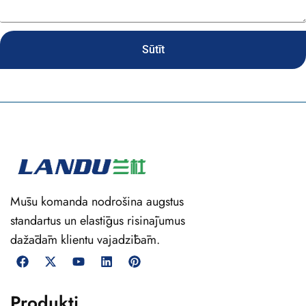
Sūtīt
Mūsu komanda nodrošina augstus
standartus un elastīgus risinājumus
dažādām klientu vajadzībām.
Produkti