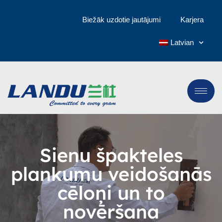
Biežāk uzdotie jautājumi
Karjera
Latvian
Sienu špakteles
plankumu veidošanās
cēloņi un to
novēršana