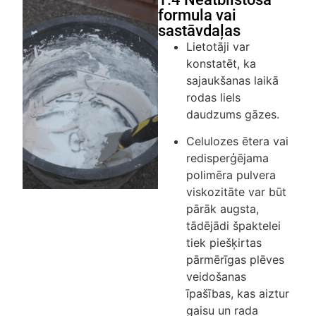
formula vai
sastāvdaļas
Lietotāji var
konstatēt, ka
sajaukšanas laikā
rodas liels
daudzums gāzes.
Celulozes ētera vai
redisperģējama
polimēra pulvera
viskozitāte var būt
pārāk augsta,
tādējādi špaktelei
tiek piešķirtas
pārmērīgas plēves
veidošanas
īpašības, kas aiztur
gaisu un rada