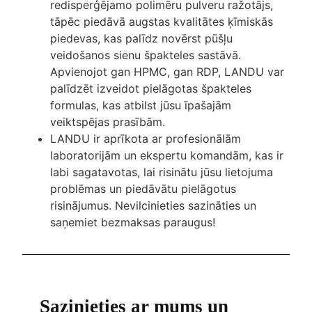
redisperģējamo polimēru pulveru ražotājs,
tāpēc piedāvā augstas kvalitātes ķīmiskās
piedevas, kas palīdz novērst pūšļu
veidošanos sienu špakteles sastāvā.
Apvienojot gan HPMC, gan RDP, LANDU var
palīdzēt izveidot pielāgotas špakteles
formulas, kas atbilst jūsu īpašajām
veiktspējas prasībām.
LANDU ir aprīkota ar profesionālām
laboratorijām un ekspertu komandām, kas ir
labi sagatavotas, lai risinātu jūsu lietojuma
problēmas un piedāvātu pielāgotus
risinājumus. Nevilcinieties sazināties un
saņemiet bezmaksas paraugus!
Sazinieties ar mums un