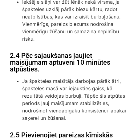
Iekšējie slāņi var žūt lēnāk nekā virsma, ja
špakteles uzklāj pārāk biezu kārtu, radot
neatbilstības, kas var izraisīt burbuļošanu.
Vienmērīgs, pareizs biezums nodrošina
vienmērīgu žūšanu un samazina nepilnību
risku.
2.4 Pēc sajaukšanas ļaujiet
maisījumam aptuveni 10 minūtes
atpūsties.
Ja špakteles maisītājs darbojas pārāk ātri,
špakteles masā var iejaukties gaiss, kā
rezultātā veidojas burbuļi. Tāpēc šis atpūtas
periods ļauj maisījumam stabilizēties,
nodrošinot viendabīgāku konsistenci labākai
saķerei un žūšanai.
2.5 Pievienojiet pareizas ķīmiskās