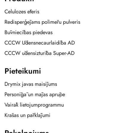
Celulozes ēteris
Redisperģējams polimēru pulveris
Būvniecības piedevas
CCCW Ūdensnecaurlaidība AD
CCCW ūdensizturība Super-AD
Pieteikumi
Drymix javas maisījums
Personīgā un mājas aprūpe
Vairāk lietojumprogrammu
Krāsas un pārklājumi