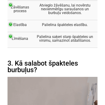
Atvieglo žāvēšanu, lai novērstu
Žāvēšanas
nevienmērīgu saraušanos un
process
burbuļu veidošanos.
Elastība
Palielina špakteles elastību.
Palielina saķeri starp špakteles un
Līmēšana
virsmu, samazinot atdalīšanos.
3. Kā salabot špakteles
burbuļus?