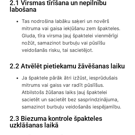
2.1 Virsmas tīrīšana un nepilnību
labošana
Tas nodrošina labāku saķeri un novērš
mitruma vai gaisa iekļūšanu zem špakteles.
Gluda, tīra virsma ļauj špaktelei vienmērīgi
nožūt, samazinot burbuļu vai pūslīšu
veidošanās risku, tai sacietējot.
2.2 Atvēlēt pietiekamu žāvēšanas laiku
Ja špaktele pārāk ātri izžūst, iesprūdušais
mitrums vai gaiss var radīt pūslīšus.
Atbilstošs žūšanas laiks ļauj špaktelei
sacietēt un sacietēt bez sasprindzinājuma,
samazinot burbuļu veidošanās iespējamību.
2.3 Biezuma kontrole špakteles
uzklāšanas laikā