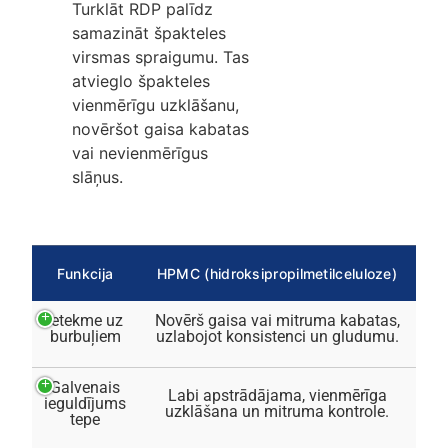
Turklāt RDP palīdz
samazināt špakteles
virsmas spraigumu. Tas
atvieglo špakteles
vienmērīgu uzklāšanu,
novēršot gaisa kabatas
vai nevienmērīgus
slāņus.
Funkcija
HPMC (hidroksipropilmetilceluloze)
Ietekme uz
Novērš gaisa vai mitruma kabatas,
burbuļiem
uzlabojot konsistenci un gludumu.
Galvenais
Labi apstrādājama, vienmērīga
ieguldījums
uzklāšana un mitruma kontrole.
tepe