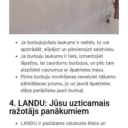
Ja burbuļojošais laukums ir neliels, to var
apstrādāt, slīpējot un pievienojot saistvielu.
Ja burbuļu laukums ir liels, izmantojiet
lāpstiņu, lai caurdurtu burbuļus, un pēc tam
aizpildiet caurumus ar špakteles masu.
Pirms burbuļu novēršanas neveiciet nākamo
pārklāšanas posmu, jo uz jaunā špakteles
slāņa parādīsies jauni burbuļi.
4. LANDU: Jūsu uzticamais
ražotājs panākumiem
LANDU ir pazīstams celulozes ētera un