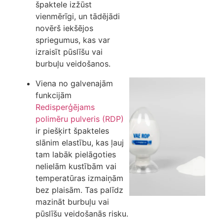
špaktele izžūst
vienmērīgi, un tādējādi
novērš iekšējos
spriegumus, kas var
izraisīt pūslīšu vai
burbuļu veidošanos.
Viena no galvenajām
funkcijām
Redisperģējams
polimēru pulveris (RDP)
ir piešķirt špakteles
slānim elastību, kas ļauj
tam labāk pielāgoties
nelielām kustībām vai
temperatūras izmaiņām
bez plaisām. Tas palīdz
mazināt burbuļu vai
pūslīšu veidošanās risku.