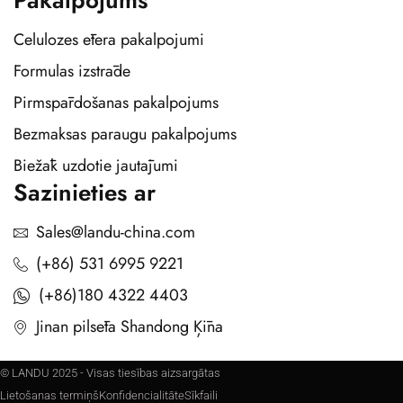
Pakalpojums
Celulozes ētera pakalpojumi
Formulas izstrāde
Pirmspārdošanas pakalpojums
Bezmaksas paraugu pakalpojums
Biežāk uzdotie jautājumi
Sazinieties ar
Sales@landu-china.com
(+86) 531 6995 9221
(+86)180 4322 4403
Jinan pilsēta Shandong Ķīna
© LANDU 2025 - Visas tiesības aizsargātas
Lietošanas termiņš
Konfidencialitāte
Sīkfaili