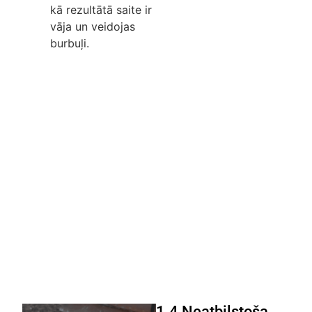
kā rezultātā saite ir
vāja un veidojas
burbuļi.
1.4 Neatbilstoša