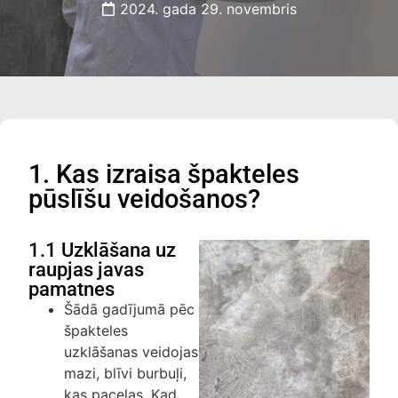
2024. gada 29. novembris
1. Kas izraisa špakteles
pūslīšu veidošanos?
1.1 Uzklāšana uz
raupjas javas
pamatnes
Šādā gadījumā pēc
špakteles
uzklāšanas veidojas
mazi, blīvi burbuļi,
kas paceļas. Kad