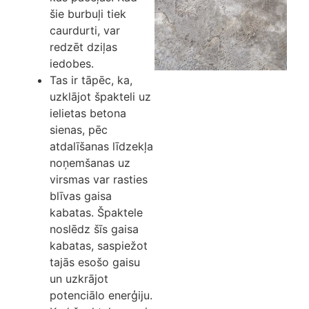
šie burbuļi tiek
caurdurti, var
redzēt dziļas
iedobes.
Tas ir tāpēc, ka,
uzklājot špakteli uz
ielietas betona
sienas, pēc
atdalīšanas līdzekļa
noņemšanas uz
virsmas var rasties
blīvas gaisa
kabatas. Špaktele
noslēdz šīs gaisa
kabatas, saspiežot
tajās esošo gaisu
un uzkrājot
potenciālo enerģiju.