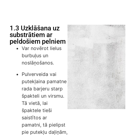
1.3 Uzklāšana uz
substrātiem ar
peldošiem pelniem
Var novērot lielus
burbuļus un
noslāņošanos.
Pulverveida vai
putekļaina pamatne
rada barjeru starp
špakteli un virsmu.
Tā vietā, lai
špaktele tieši
saistītos ar
pamatni, tā pielipst
pie putekļu daļiņām,