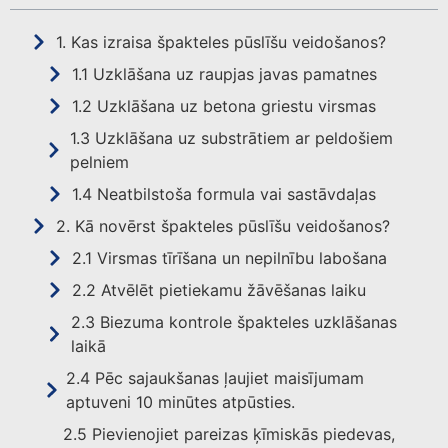
1. Kas izraisa špakteles pūslīšu veidošanos?
1.1 Uzklāšana uz raupjas javas pamatnes
1.2 Uzklāšana uz betona griestu virsmas
1.3 Uzklāšana uz substrātiem ar peldošiem
pelniem
1.4 Neatbilstoša formula vai sastāvdaļas
2. Kā novērst špakteles pūslīšu veidošanos?
2.1 Virsmas tīrīšana un nepilnību labošana
2.2 Atvēlēt pietiekamu žāvēšanas laiku
2.3 Biezuma kontrole špakteles uzklāšanas
laikā
2.4 Pēc sajaukšanas ļaujiet maisījumam
aptuveni 10 minūtes atpūsties.
2.5 Pievienojiet pareizas ķīmiskās piedevas,