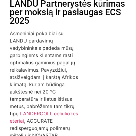
LANDU Partnerystės kūrimas
per mokslą ir paslaugas ECS
2025
Asmeniniai pokalbiai su
LANDU pardavimų
vadybininkais padeda mūsų
garbingiems klientams rasti
optimalius gaminius pagal jų
reikalavimus. Pavyzdžiui,
atsižvelgdami į karštą Afrikos
klimatą, kuriam būdinga
aukštesnė nei 20 ℃
temperatūra ir lietus ištisus
metus, pabrėžėme tam tikrų
tipų
LANDERCOLL celiuliozės
eteriai
, ACCURATE
redisperguojamų polimerų
miltelių ir NOVASTAR