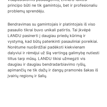
principo būti ne tik gamintoju, bet ir profesionaliu
problemų sprendėju.
Bendravimas su gamintojais ir platintojais iš viso
pasaulio tikrai buvo unikali patirtis. Tai įkvėpė
LANDU pasinerti į daugiau priedų kūrimą ir
vystymą, kad būtų patenkinti pasauliniai poreikiai.
Norėtume nuoširdžiai padėkoti kiekvienam
dalyviui ir rėmėjui už šią vertingą galimybę nutiesti
tiltus tarp mūsų. LANDU tikisi užmegzti vis
daugiau ir daugiau bendradarbiavimo ryšių,
apimančių ne tik dažų ir dangų pramonės šakas iš
įvairių regionų ir šalių.