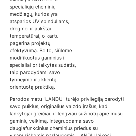
specialiųjų cheminių
medžiagų, kurios yra
atsparios UV spinduliams,
drėgmei ir aukštai
temperatūrai, o kartu
pagerina projektų
efektyvumą. Be to, siūlome
modifikuotus gaminius ir
specialiai pritaikytas sudėtis,
taip parodydami savo
tyrinėjimo ir į klientą
orientuotą praktiką.
Parodos metu "LANDU" turėjo privilegiją parodyti
savo puikius, originalius vaizdo įrašus, kad
lankytojai greičiau ir lengviau sužinotų apie mūsų
gaminių veikimą. Integruodama savo
daugiafunkcinius cheminius priedus su
visapusiškomis paslaugomis, LANDU laikosi