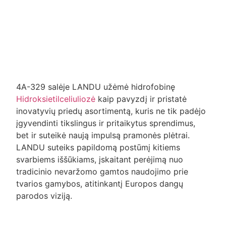
4A-329 salėje LANDU užėmė hidrofobinę
Hidroksietilceliuliozė
kaip pavyzdį ir pristatė
inovatyvių priedų asortimentą, kuris ne tik padėjo
įgyvendinti tikslingus ir pritaikytus sprendimus,
bet ir suteikė naują impulsą pramonės plėtrai.
LANDU suteiks papildomą postūmį kitiems
svarbiems iššūkiams, įskaitant perėjimą nuo
tradicinio nevaržomo gamtos naudojimo prie
tvarios gamybos, atitinkantį Europos dangų
parodos viziją.