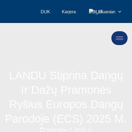
DUK
Karjera
Lithuanian
LANDU Stiprina Dangų
Ir Dažų Pramonės
Ryšius Europos Dangų
Parodoje (ECS) 2025 M.
balandžio 7, 2025 m.