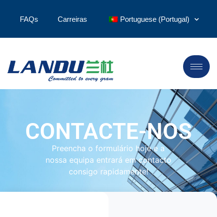
FAQs
Carreiras
Portuguese (Portugal)
CONTACTE-NOS
Preencha o formulário hoje e a
nossa equipa entrará em contacto
consigo rapidamente!