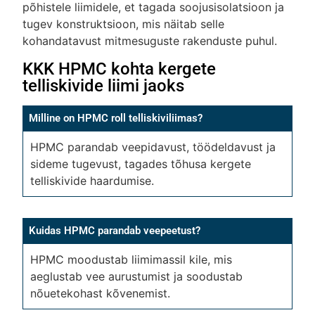
põhistele liimidele, et tagada soojusisolatsioon ja
tugev konstruktsioon, mis näitab selle
kohandatavust mitmesuguste rakenduste puhul.
KKK HPMC kohta kergete
telliskivide liimi jaoks
Milline on HPMC roll telliskiviliimas?
HPMC parandab veepidavust, töödeldavust ja
sideme tugevust, tagades tõhusa kergete
telliskivide haardumise.
Kuidas HPMC parandab veepeetust?
HPMC moodustab liimimassil kile, mis
aeglustab vee aurustumist ja soodustab
nõuetekohast kõvenemist.