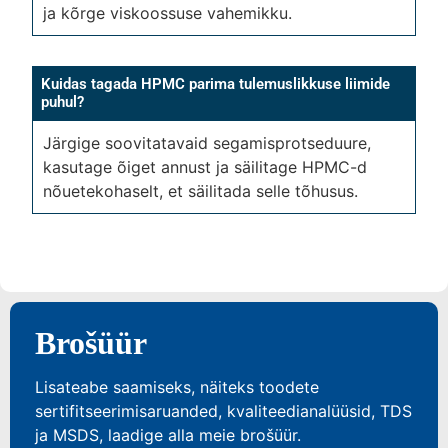
ja kõrge viskoossuse vahemikku.
Kuidas tagada HPMC parima tulemuslikkuse liimide
puhul?
Järgige soovitatavaid segamisprotseduure,
kasutage õiget annust ja säilitage HPMC-d
nõuetekohaselt, et säilitada selle tõhusus.
Brošüür
Lisateabe saamiseks, näiteks toodete
sertifitseerimisaruanded, kvaliteedianalüüsid, TDS
ja MSDS, laadige alla meie brošüür.