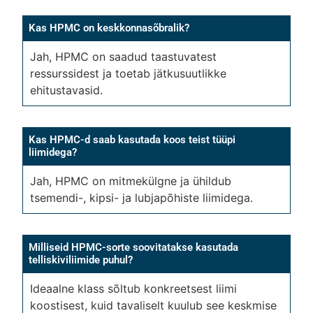
Kas HPMC on keskkonnasõbralik?
Jah, HPMC on saadud taastuvatest
ressurssidest ja toetab jätkusuutlikke
ehitustavasid.
Kas HPMC-d saab kasutada koos teist tüüpi
liimidega?
Jah, HPMC on mitmekülgne ja ühildub
tsemendi-, kipsi- ja lubjapõhiste liimidega.
Milliseid HPMC-sorte soovitatakse kasutada
telliskiviliimide puhul?
Ideaalne klass sõltub konkreetsest liimi
koostisest, kuid tavaliselt kuulub see keskmise