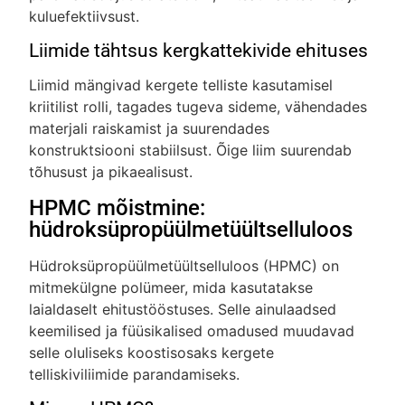
kuluefektiivsust.
Liimide tähtsus kergkattekivide ehituses
Liimid mängivad kergete telliste kasutamisel
kriitilist rolli, tagades tugeva sideme, vähendades
materjali raiskamist ja suurendades
konstruktsiooni stabiilsust. Õige liim suurendab
tõhusust ja pikaealisust.
HPMC mõistmine:
hüdroksüpropüülmetüültselluloos
Hüdroksüpropüülmetüültselluloos (HPMC) on
mitmekülgne polümeer, mida kasutatakse
laialdaselt ehitustööstuses. Selle ainulaadsed
keemilised ja füüsikalised omadused muudavad
selle oluliseks koostisosaks kergete
telliskiviliimide parandamiseks.