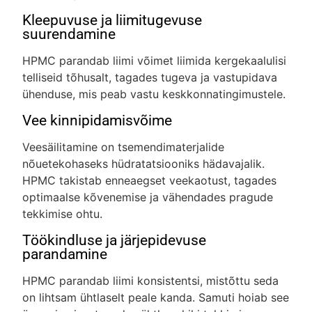
Kleepuvuse ja liimitugevuse
suurendamine
HPMC parandab liimi võimet liimida kergekaalulisi
telliseid tõhusalt, tagades tugeva ja vastupidava
ühenduse, mis peab vastu keskkonnatingimustele.
Vee kinnipidamisvõime
Veesäilitamine on tsemendimaterjalide
nõuetekohaseks hüdratatsiooniks hädavajalik.
HPMC takistab enneaegset veekaotust, tagades
optimaalse kõvenemise ja vähendades pragude
tekkimise ohtu.
Töökindluse ja järjepidevuse
parandamine
HPMC parandab liimi konsistentsi, mistõttu seda
on lihtsam ühtlaselt peale kanda. Samuti hoiab see