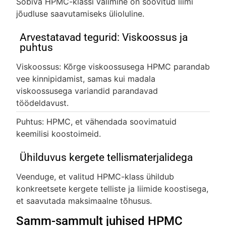
Sobiva HPMC-klassi valimine on soovitud liimi
jõudluse saavutamiseks ülioluline.
Arvestatavad tegurid: Viskoossus ja
puhtus
Viskoossus: Kõrge viskoossusega HPMC parandab
vee kinnipidamist, samas kui madala
viskoossusega variandid parandavad
töödeldavust.
Puhtus: HPMC, et vähendada soovimatuid
keemilisi koostoimeid.
Ühilduvus kergete tellismaterjalidega
Veenduge, et valitud HPMC-klass ühildub
konkreetsete kergete telliste ja liimide koostisega,
et saavutada maksimaalne tõhusus.
Samm-sammult juhised HPMC