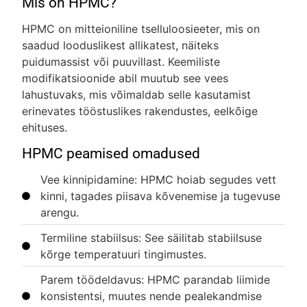
Mis on HPMC?
HPMC on mitteioniline tselluloosieeter, mis on
saadud looduslikest allikatest, näiteks
puidumassist või puuvillast. Keemiliste
modifikatsioonide abil muutub see vees
lahustuvaks, mis võimaldab selle kasutamist
erinevates tööstuslikes rakendustes, eelkõige
ehituses.
HPMC peamised omadused
Vee kinnipidamine: HPMC hoiab segudes vett
kinni, tagades piisava kõvenemise ja tugevuse
arengu.
Termiline stabiilsus: See säilitab stabiilsuse
kõrge temperatuuri tingimustes.
Parem töödeldavus: HPMC parandab liimide
konsistentsi, muutes nende pealekandmise