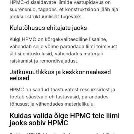
HPMC-d sisaldavate liimide vastupidavus on
suurenenud, tagades, et konstruktsioon jääb aja
jooksul struktuuriliselt tugevaks.
Kulutõhusus ehitajate jaoks
Kuigi HPMC on kõrgekvaliteediline lisaaine,
vähendab selle võime parandada liimi toimivust
üldisi ehituskulusid, vähendades materjali
raiskamist ja remondivajadust.
Jätkusuutlikkus ja keskkonnaalased
eelised
HPMC on saadud taastuvatest ressurssidest ja
toetab säästvaid ehitustavasid, parandades
tõhusust ja vähendades materjalikulu.
Kuidas valida õige HPMC teie liimi
jaoks sobiv HPMC