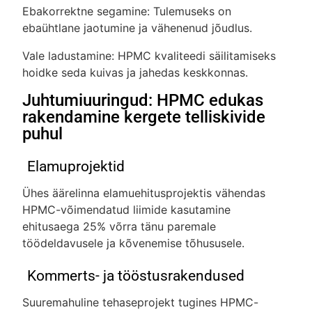
Ebakorrektne segamine: Tulemuseks on
ebaühtlane jaotumine ja vähenenud jõudlus.
Vale ladustamine: HPMC kvaliteedi säilitamiseks
hoidke seda kuivas ja jahedas keskkonnas.
Juhtumiuuringud: HPMC edukas
rakendamine kergete telliskivide
puhul
Elamuprojektid
Ühes äärelinna elamuehitusprojektis vähendas
HPMC-võimendatud liimide kasutamine
ehitusaega 25% võrra tänu paremale
töödeldavusele ja kõvenemise tõhususele.
Kommerts- ja tööstusrakendused
Suuremahuline tehaseprojekt tugines HPMC-