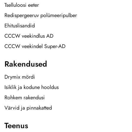
Tselluloosi eeter
Redispergeeruv polümeeripulber
Ehituslisandid
CCCW veekindlus AD
CCCW veekindel Super-AD
Rakendused
Drymix mördi
Isiklik ja kodune hooldus
Rohkem rakendusi
Värvid ja pinnakatted
Teenus