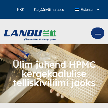
KKK
Karjäärivõimalused
Estonian
Ülim juhend HPMC
kergekaalulise
telliskiviliimi jaoks