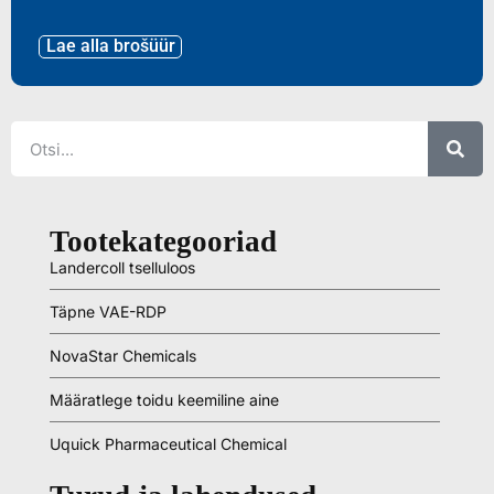
Lae alla brošüür
Tootekategooriad
Landercoll tselluloos
Täpne VAE-RDP
NovaStar Chemicals
Määratlege toidu keemiline aine
Uquick Pharmaceutical Chemical