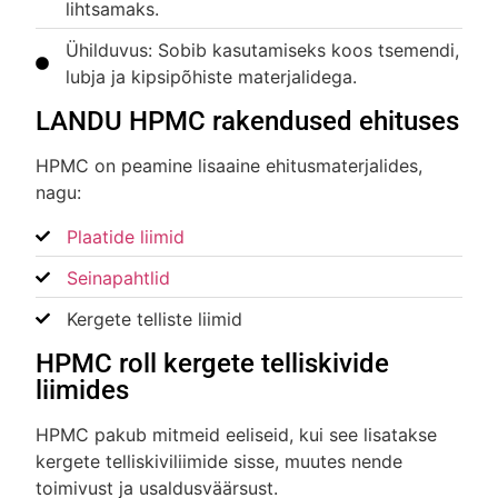
lihtsamaks.
Ühilduvus: Sobib kasutamiseks koos tsemendi,
lubja ja kipsipõhiste materjalidega.
LANDU HPMC rakendused ehituses
HPMC on peamine lisaaine ehitusmaterjalides,
nagu:
Plaatide liimid
Seinapahtlid
Kergete telliste liimid
HPMC roll kergete telliskivide
liimides
HPMC pakub mitmeid eeliseid, kui see lisatakse
kergete telliskiviliimide sisse, muutes nende
toimivust ja usaldusväärsust.