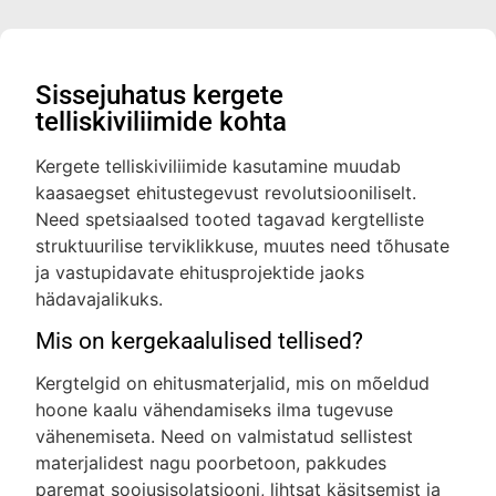
Sissejuhatus kergete
telliskiviliimide kohta
Kergete telliskiviliimide kasutamine muudab
kaasaegset ehitustegevust revolutsiooniliselt.
Need spetsiaalsed tooted tagavad kergtelliste
struktuurilise terviklikkuse, muutes need tõhusate
ja vastupidavate ehitusprojektide jaoks
hädavajalikuks.
Mis on kergekaalulised tellised?
Kergtelgid on ehitusmaterjalid, mis on mõeldud
hoone kaalu vähendamiseks ilma tugevuse
vähenemiseta. Need on valmistatud sellistest
materjalidest nagu poorbetoon, pakkudes
paremat soojusisolatsiooni, lihtsat käsitsemist ja