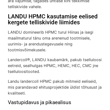
ära vajumise, tagades ühtlase kihi tekkimise
telliskivide vahele.
LANDU HPMC kasutamise eelised
kergete telliskivide liimides
LANDU domineerib HPMC turul Hiinas ja isegi
maailmaturul tänu oma arenenud tootmisele,
uurimis- ja arendustegevusele ning
tootmisvõimekusele.
Landercoll®, LANDU kaubamärk, pakub tselluloosi
eetreid, sealhulgas HPMC, HEMC, HEC, CMC jne
tselluloositooted.
Landu landercoll HPMC pakub mitmeid eeliseid,
mis parandavad ehitusprojektide üldist tõhusust ja
kvaliteeti.
Vastupidavus ja pikaealisus