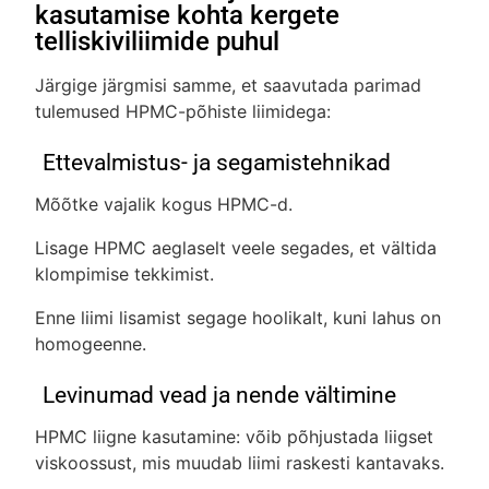
kasutamise kohta kergete
telliskiviliimide puhul
Järgige järgmisi samme, et saavutada parimad
tulemused HPMC-põhiste liimidega:
Ettevalmistus- ja segamistehnikad
Mõõtke vajalik kogus HPMC-d.
Lisage HPMC aeglaselt veele segades, et vältida
klompimise tekkimist.
Enne liimi lisamist segage hoolikalt, kuni lahus on
homogeenne.
Levinumad vead ja nende vältimine
HPMC liigne kasutamine: võib põhjustada liigset
viskoossust, mis muudab liimi raskesti kantavaks.