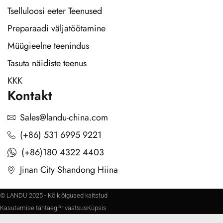
Tselluloosi eeter Teenused
Preparaadi väljatöötamine
Müügieelne teenindus
Tasuta näidiste teenus
KKK
Kontakt
Sales@landu-china.com
(+86) 531 6995 9221
(+86)180 4322 4403
Jinan City Shandong Hiina
© LANDU 2025 - Kõik õigused kaitstud
Kasutamise tähtaeg
Privaatsus
Küpsis