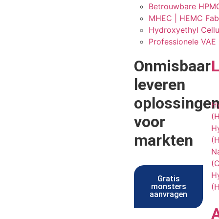
Betrouwbare HPMC-
MHEC | HEMC Fabri
Hydroxyethyl Cellu
Professionele VAE
Onmisbaar
leveren
oplossinge
H
(
voor
H
markten
(
N
(
Hy
Gratis
monsters
(
aanvragen