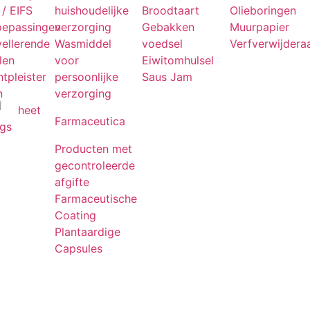
/ EIFS
huishoudelijke
Broodtaart
Olieboringen
oepassingen
verzorging
Gebakken
Muurpapier
vellerende
Wasmiddel
voedsel
Verfverwijdera
len
voor
Eiwitomhulsel
tpleister
persoonlijke
Saus Jam
n
verzorging
n
heet
Farmaceutica
ngs
Producten met
gecontroleerde
afgifte
Farmaceutische
Coating
Plantaardige
Capsules