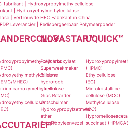
fabrikant | Hydroxypropylmethylcellulose
kant | Hydroxyethylmethylcellulose
lose | Vertrouwde HEC Fabrikant in China
 RDP Leverancier | Redispergeerbaar Polymeerpoeder
LANDER
COLL
NOVA
®
STAR
UQU
™
ICK
™
n
ydroxypropylmethylcellulose
Polycarboxylaat
Hydroxypropylmeth
HPMC)
Superweekmaker
(HPMC)
ydroxyethylmethylcellulose
Silicone
Ethylcellulose
HEMC/MHEC)
hydrofoob
(EC)
atriumcarboxymethylcellulose
poeder
Microkristallijne
CMC)
Gips Retarder
cellulose (MCC)
droxyethylcellulose
Ontschuimer
Methylcellulose
HEC)
Hydroxypropylzetmeel-
(MC)
ether
Hypromelloseaceta
ACCU
TARIEF
™
Polypropyleenvezel
succinaat (HPMCA