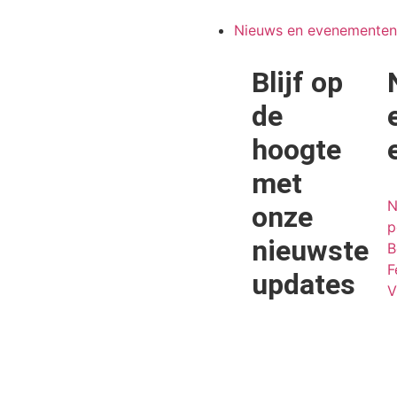
Nieuws en evenementen
Blijf op
de
hoogte
met
N
onze
p
nieuwste
B
F
updates
V