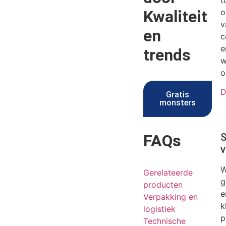
t
Kwaliteit
o
v
en
c
e
trends
w
o
D
Gratis
monsters
FAQs
S
v
W
Gerelateerde
g
producten
e
Verpakking en
k
logistiek
p
Technische