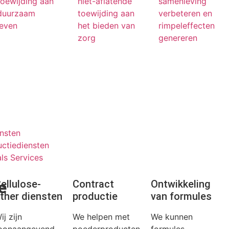
toewijding aan
niet-aflatende
samenleving
duurzaam
toewijding aan
verbeteren en
leven
het bieden van
rimpeleffecten
zorg
genereren
ensten
ctiediensten
ls Services
e
ellulose-
Contract
Ontwikkeling
ther diensten
productie
van formules
ij zijn
We helpen met
We kunnen