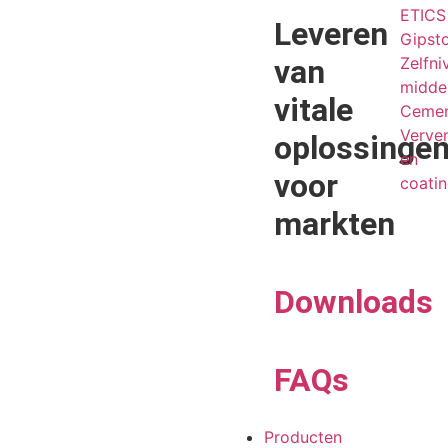
ETICS 
Leveren
Gipst
van
Zelfni
midde
vitale
Cemen
Verve
oplossinge
en
voor
coati
markten
Downloads
FAQs
Producten