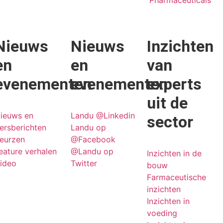
Pharmaceuticals
Nieuws
Nieuws
Inzichten
en
en
van
evenementen
evenementen
experts
uit de
ieuws en
Landu @Linkedin
sector
ersberichten
Landu op
eurzen
@Facebook
eature verhalen
@Landu op
Inzichten in de
ideo
Twitter
bouw
Farmaceutische
inzichten
Inzichten in
voeding