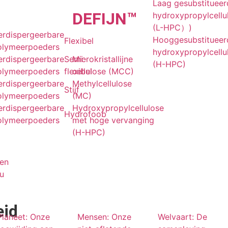
Laag gesubstitueer
DE
FIJN
™
hydroxypropylcellu
(L-HPC）)
erdispergeerbare
Hooggesubstitueer
Flexibel
olymeerpoeders
hydroxypropylcellu
erdispergeerbare
Semi-
Microkristallijne
(H-HPC)
olymeerpoeders
flexibel
cellulose (MCC)
erdispergeerbare
Methylcellulose
Stijf
olymeerpoeders
(MC)
erdispergeerbare
Hydroxypropylcellulose
Hydrofoob
olymeerpoeders
met hoge vervanging
(H-HPC)
ren
u
eid
Planeet: Onze
Mensen: Onze
Welvaart: De