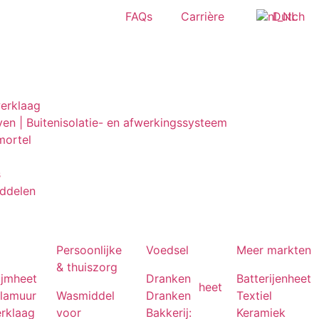
FAQs
Carrière
Dutch
erklaag
ven | Buitenisolatie- en afwerkingssysteem
mortel
s
iddelen
Persoonlijke
Voedsel
Meer markten
& thuiszorg
ijm
heet
Dranken
Batterijen
heet
heet
lamuur
Wasmiddel
Dranken
Textiel
erklaag
voor
Bakkerij:
Keramiek