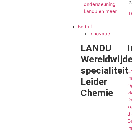
a
ondersteuning
Landu en meer
D
Bedrijf
Innovatie
LANDU
I
Wereldwijd
specialiteit
L
I
Leider
O
Chemie
v
D
ke
di
Cu
in