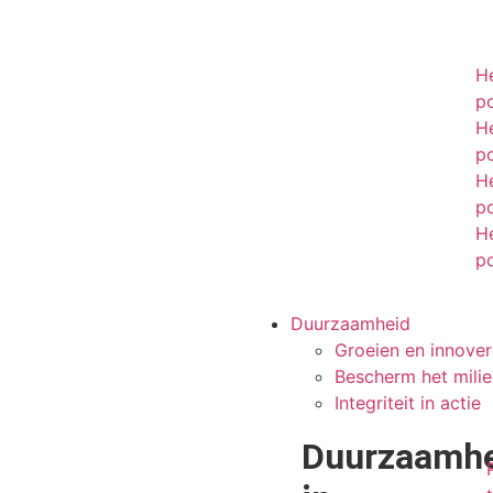
H
p
H
p
H
p
H
p
Duurzaamheid
Groeien en innove
Bescherm het milie
Integriteit in actie
Duurzaamh