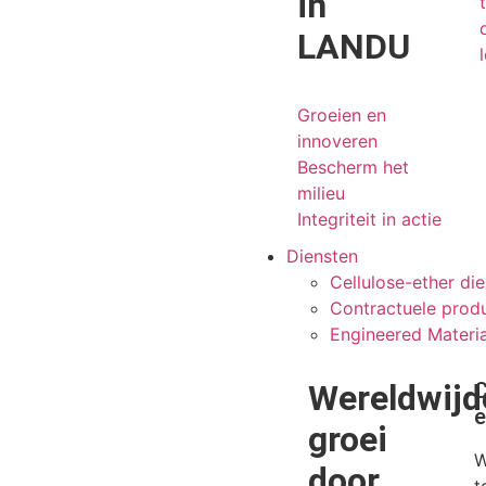
in
LANDU
Groeien en
innoveren
Bescherm het
milieu
Integriteit in actie
Diensten
Cellulose-ether di
Contractuele produ
Engineered Materia
Wereldwijd
C
e
groei
W
door