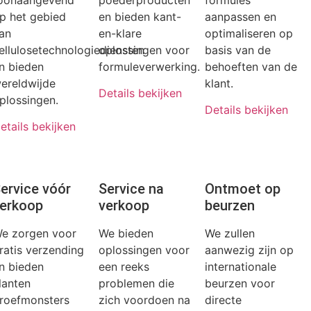
oonaangevend
poederproducten
formules
p het gebied
en bieden kant-
aanpassen en
an
en-klare
optimaliseren op
ellulosetechnologiediensten
oplossingen voor
basis van de
n bieden
formuleverwerking.
behoeften van de
ereldwijde
klant.
Details bekijken
plossingen.
Details bekijken
etails bekijken
ervice vóór
Service na
Ontmoet op
erkoop
verkoop
beurzen
e zorgen voor
We bieden
We zullen
ratis verzending
oplossingen voor
aanwezig zijn op
n bieden
een reeks
internationale
lanten
problemen die
beurzen voor
roefmonsters
zich voordoen na
directe