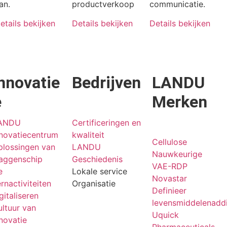
an.
productverkoop
communicatie.
etails bekijken
Details bekijken
Details bekijken
nnovatie
Bedrijven
LANDU
e
Merken
ANDU
Certificeringen en
nnovatiecentrum
kwaliteit
Cellulose
plossingen van
LANDU
Nauwkeurige
laggenschip
Geschiedenis
VAE-RDP
e
Lokale service
Novastar
rnactiviteiten
Organisatie
Definieer
gitaliseren
levensmiddelenaddi
ltuur van
Uquick
novatie