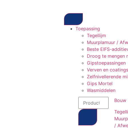
Toepassing
Tegellijm
Muurplamuur / Afw
Beste EIFS-additie
Droog te mengen 
Gipstoepassingen
Verven en coating
Zelfnivellerende m
Gips Mortel
Wasmiddelen
Bouw
Tegell
Muurp
/ Afw