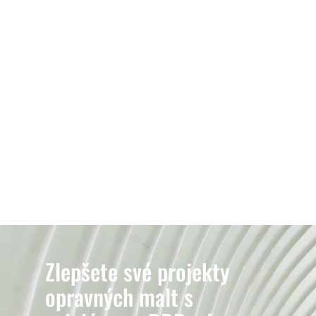
Zlepšete své projekty
opravných malt s