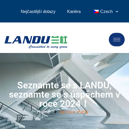
Nejčastější dotazy
Kariéra
Czech
Seznamte se s LANDU,
seznamte se s úspěchem v
roce 2024！
Home
Oprava malty