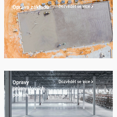
Oprava základů
Dozvědět se více
Opravy
Dozvědět se více
průmyslových
podlah