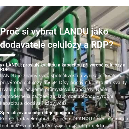
Proč si vybrat LANDU jako
dodavatele celulózy a RDP?
>> LANDU: proslulý kvalitou a kapacitou při výrobě celulózy a
RDP
LANDU je známý svou spolehlivostí a vynikající kvalitou
při výrobě celulózy a RDP. Díky přísným kontrolám kvality
trvale překračujeme průmyslové standardy. Naše
nejmodernější zařízení zajišťují dostatečnou výrobní
kapacitu a dodávají vždy včas.
Specializovaná poprodejní podpora:
Kromě dodávek nabízí společnost LANDU řešení na míru a
technické znalosti, které zajistí úspěch projektu.