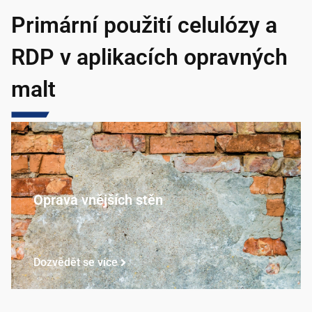
Primární použití celulózy a
RDP
v aplikacích opravných
malt
Oprava vnějších stěn
Dozvědět se více