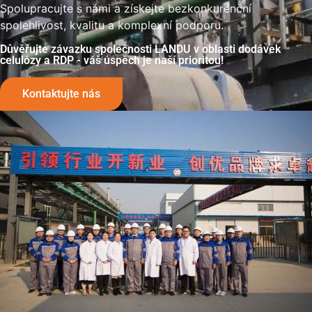
Spolupracujte s námi a získejte bezkonkurenční
spolehlivost, kvalitu a komplexní podporu.
Důvěřujte závazku společnosti LANDU v oblasti dodávek
celulózy a RDP - váš úspěch je naší prioritou!
Kontaktujte nás