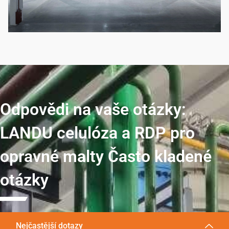
Odpovědi na vaše otázky:
LANDU celulóza a RDP pro
opravné malty Často kladené
otázky
Nejčastější dotazy