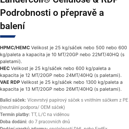
Podrobnosti o přepravě a
balení
HPMC/HEMC
Velikost je 25 kg/sáček nebo 500 nebo 600
kg/paleta a kapacita je 10 MT/20GP nebo 22MT/40HQ (s
paletami).
HEC
Velikost je 25 kg/sáček nebo 600 kg/paleta a
kapacita je 12 MT/20GP nebo 24MT/40HQ (s paletami).
VAE RDP
Velikost je 25 kg/sáček nebo 1300 kg/paleta a
kapacita je 13 MT/20GP nebo 26MT/40HQ (s paletami).
Balicí sáček:
Vícevrstvý papírový sáček s vnitřním sáčkem z PE
(neutrální podpora/ OEM sáček)
Termín platby:
TT, L/C na viděnou
Doba dodání:
do 7 pracovních dnů
Dodání vzorků zdarma:
společností DHL nebo FedEx