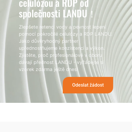
celulózou a RDP od
společnosti LANDU！
Zlepšete retenci vody a pevnost lepení
pomocí pokročilé celulózy a RDP LANDU.
Jako důvěryhodný partner
upřednostňujeme konzistenci a výkon.
Zjistěte, proč profesionálové v oboru
dávají přednost LANDU - vyžádejte si
vzorek zdarma ještě dnes!
Odeslat žádost