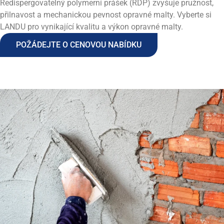
Redispergovatelný polymerní prášek (RDP) zvyšuje pružnost,
přilnavost a mechanickou pevnost opravné malty.
Vyberte si
LANDU pro vynikající kvalitu a výkon opravné malty.
POŽÁDEJTE O CENOVOU NABÍDKU