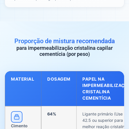
Proporção de mistura recomendada
para impermeabilização cristalina capilar
cementícia (por peso)
MATERIAL
DOSAGEM
PAPEL NA
IMPERMEABILIZAÇÃ
CRISTALINA
CEMENTÍCIA
64%
Ligante primário (Use P.
42.5 ou superior para
Cimento
melhor reação cristalina)