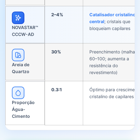
2–4%
Catalisador cristalino
central
; cristais que
NOVASTAR™
bloqueiam capilares
CCCW-AD
30%
Preenchimento (malha
60–100; aumenta a
Areia de
resistência do
Quartzo
revestimento)
0.3:1
Óptimo para cresciment
cristalino de capilares
Proporção
Água-
Cimento