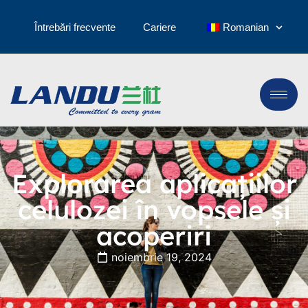
Întrebări frecvente
Cariere
Romanian
Explorarea aplicațiilor
celulozei în vopsele și
acoperiri
noiembrie 19, 2024