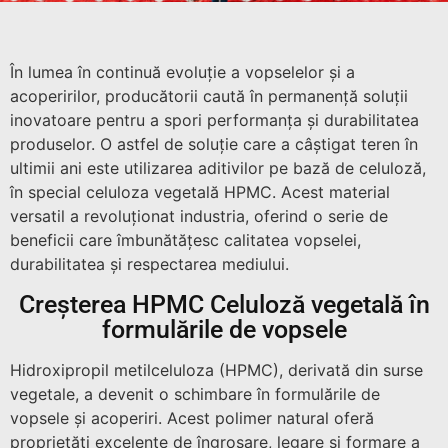
În lumea în continuă evoluție a vopselelor și a
acoperirilor, producătorii caută în permanență soluții
inovatoare pentru a spori performanța și durabilitatea
produselor. O astfel de soluție care a câștigat teren în
ultimii ani este utilizarea aditivilor pe bază de celuloză,
în special celuloza vegetală HPMC. Acest material
versatil a revoluționat industria, oferind o serie de
beneficii care îmbunătățesc calitatea vopselei,
durabilitatea și respectarea mediului.
Creșterea HPMC Celuloză vegetală în
formulările de vopsele
Hidroxipropil metilceluloza (HPMC), derivată din surse
vegetale, a devenit o schimbare în formulările de
vopsele și acoperiri. Acest polimer natural oferă
proprietăți excelente de îngroșare, legare și formare a