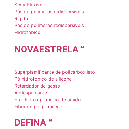
Semi-Flexível
Pós de polímeros redispersíveis
Rígido
Pós de polímeros redispersíveis
Hidrofóbico
NOVA
ESTRELA
™
Superplastificante de policarboxilato
Pó hidrofóbico de silicone
Retardador de gesso
Antiespumante
Éter hidroxipropílico de amido
Fibra de polipropileno
DE
FINA
™