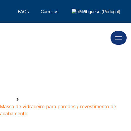
FAQs
Carreiras
Portuguese (Portugal)
Conheça a LANDU, conheça
o sucesso em 2024！
Início
Massa de vidraceiro para paredes / revestimento de
acabamento