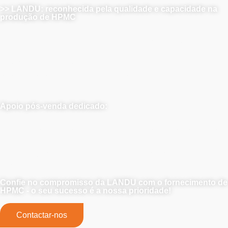
>> LANDU: reconhecida pela qualidade e capacidade na
produção de HPMC
A LANDU é conhecida pela sua fiabilidade e qualidade
superior na produção de HPMC. Com controlos de
qualidade rigorosos, excedemos consistentemente os
padrões da indústria. Nossas instalações de última
geração garantem ampla capacidade de produção,
entregando a tempo, sempre.
Apoio pós-venda dedicado:
Para além do fornecimento, a LANDU oferece soluções
personalizadas e conhecimentos técnicos para garantir o
sucesso do projeto. Faça parceria conosco para obter
confiabilidade, qualidade e suporte abrangente
inigualáveis.
Confie no compromisso da LANDU com o fornecimento de
HPMC - o seu sucesso é a nossa prioridade!
Contactar-nos