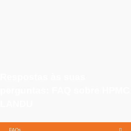
Respostas às suas
perguntas: FAQ sobre HPMC
LANDU
FAQs