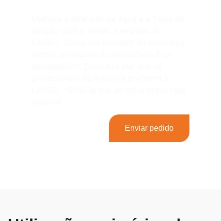
Melhore a retenção de água e a força de
ligação com o HPMC avançado do
LANDU. Como um parceiro de confiança,
damos prioridade à consistência e ao
desempenho. Descubra por que os
profissionais da indústria preferem o
LANDU - Solicite sua amostra grátis hoje
mesmo!
Enviar pedido