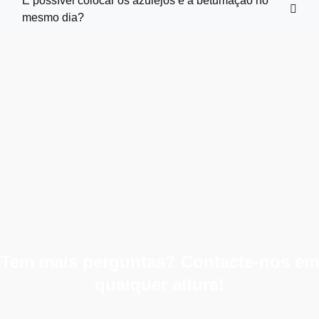
É possível colocar os azulejos e a betumação no
mesmo dia?
Tem mais perguntas? Contacte-nos em
qualquer altura!
Se tiver mais perguntas ou precisar de assistência, não