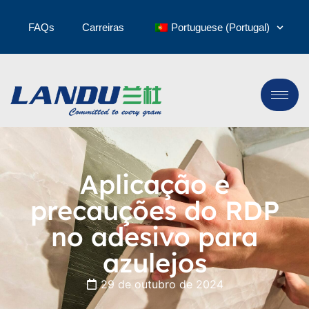
FAQs
Carreiras
Portuguese (Portugal)
Aplicação e
precauções do RDP
no adesivo para
azulejos
29 de outubro de 2024