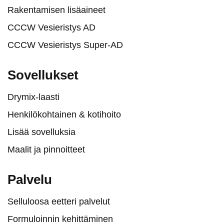
Rakentamisen lisäaineet
CCCW Vesieristys AD
CCCW Vesieristys Super-AD
Sovellukset
Drymix-laasti
Henkilökohtainen & kotihoito
Lisää sovelluksia
Maalit ja pinnoitteet
Palvelu
Selluloosa eetteri palvelut
Formuloinnin kehittäminen