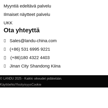
Myyntiä edeltävä palvelu
Ilmaiset näytteet palvelu
UKK
Ota yhteyttä
Sales@landu-china.com
(+86) 531 6995 9221
(+86)180 4322 4403
Jinan City Shandong Kiina
© LANDU 2025 - Kaikki oikeudet pidätetään.
Käyttöehto
Yksityisyys
Cookie