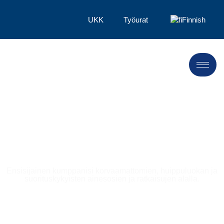
UKK
Työurat
Finnish
Tuotteet ja ratkaisut
Ensisijainen kumppanisi korvaamattomien, huippuluokan ja
suorituskykyisten ainesosien ja ratkaisujen alalla.