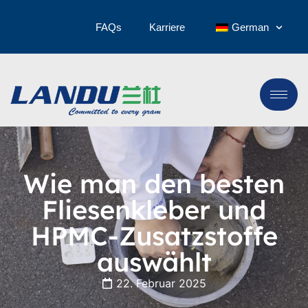
FAQs
Karriere
German
Wie man den besten
Fliesenkleber und
HPMC-Zusatzstoffe
auswählt
22. Februar 2025