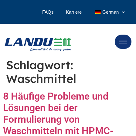
FAQs
Karriere
German
Schlagwort:
Waschmittel
8 Häufige Probleme und
Lösungen bei der
Formulierung von
Waschmitteln mit HPMC-