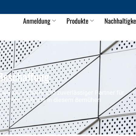
Anmeldung
Produkte
Nachhaltigke
Beschaffung
wir ein sicherer und zuverlässiger Partner für
eferanten, sich uns in diesem Bemühen