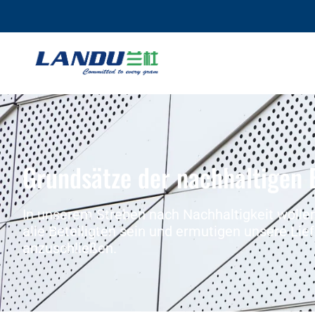
Grundsätze der nachhaltigen 
In unserem Streben nach Nachhaltigkeit wollen 
alle Beteiligten sein und ermutigen unsere Li
anzuschließen.