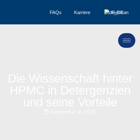
FAQs
Karriere
German
Die Wissenschaft hinter
HPMC in Detergenzien
und seine Vorteile
September 9, 2025