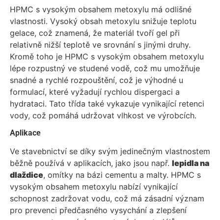
HPMC s vysokým obsahem metoxylu má odlišné
vlastnosti. Vysoký obsah metoxylu snižuje teplotu
gelace, což znamená, že materiál tvoří gel při
relativně nižší teplotě ve srovnání s jinými druhy.
Kromě toho je HPMC s vysokým obsahem metoxylu
lépe rozpustný ve studené vodě, což mu umožňuje
snadné a rychlé rozpouštění, což je výhodné u
formulací, které vyžadují rychlou dispergaci a
hydrataci. Tato třída také vykazuje vynikající retenci
vody, což pomáhá udržovat vlhkost ve výrobcích.
Aplikace
Ve stavebnictví se díky svým jedinečným vlastnostem
běžně používá v aplikacích, jako jsou např.
lepidla na
dlaždice
, omítky na bázi cementu a malty. HPMC s
vysokým obsahem metoxylu nabízí vynikající
schopnost zadržovat vodu, což má zásadní význam
pro prevenci předčasného vysychání a zlepšení