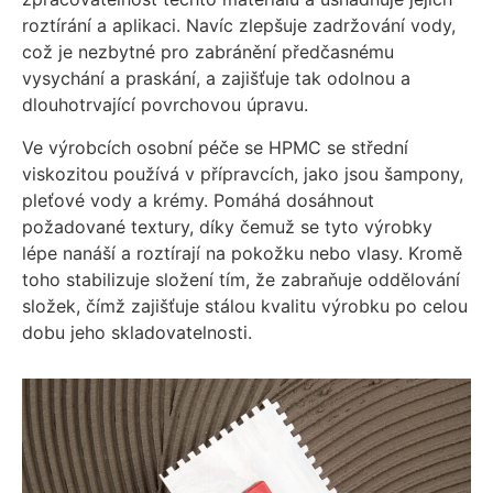
roztírání a aplikaci. Navíc zlepšuje zadržování vody,
což je nezbytné pro zabránění předčasnému
vysychání a praskání, a zajišťuje tak odolnou a
dlouhotrvající povrchovou úpravu.
Ve výrobcích osobní péče se HPMC se střední
viskozitou používá v přípravcích, jako jsou šampony,
pleťové vody a krémy. Pomáhá dosáhnout
požadované textury, díky čemuž se tyto výrobky
lépe nanáší a roztírají na pokožku nebo vlasy. Kromě
toho stabilizuje složení tím, že zabraňuje oddělování
složek, čímž zajišťuje stálou kvalitu výrobku po celou
dobu jeho skladovatelnosti.