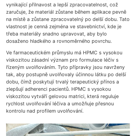
vynikající přilnavost a lepší zpracovatelnost, což
zaručuje, že materiál zůstane během aplikace pevně
na místě a zůstane zpracovatelný po delší dobu. Tato
vlastnost je cenná zejména ve stavebnictví, kde je
třeba materiály snadno upravovat, aby bylo
dosaženo hladkého a rovnoměrného povrchu.
Ve farmaceutickém průmyslu má HPMC s vysokou
viskozitou zásadní význam pro formulace léčiv s
řízeným uvolňováním. Tyto přípravky jsou navrženy
tak, aby postupně uvolňovaly účinnou látku po delší
dobu, čímž poskytují trvalý terapeutický přínos a
zlepšují adherenci pacientů. HPMC s vysokou
viskozitou vytváří gelovou matrici, která reguluje
rychlost uvolňování léčiva a umožňuje přesnou
kontrolu nad profilem uvolňování.