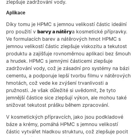
zlepšuje zadržování vody.
Aplikace
Díky tomu je HPMC s jemnou velikostí částic ideální
pro použití v
barvy
a
nátěry
a kosmetické přípravky.
Ve formulacích barev a nátěrových hmot HPMC s
jemnou velikostí částic zlepšuje viskozitu a tekutost
produktu a zajišťuje rovnoměrnou aplikaci bez šmouh
a hrudek. HPMC s jemnými částicemi zlepšuje
zadržování vody, což je zásadní pro systémy na bázi
cementu, a podporuje lepší tvorbu filmu v nátěrových
hmotách, což vede ke zvýšení trvanlivosti a
pružnosti. Je však důležité si uvědomit, že tyto
jemnější částice sice zlepšují výkon, ale mohou také
snižovat tekutost prášku během zpracování.
V kosmetických přípravcích, jako jsou podkladové
báze a krémy, pomáhá HPMC s jemnou velikostí
částic vytvářet hladkou strukturu, což zlepšuje pocit