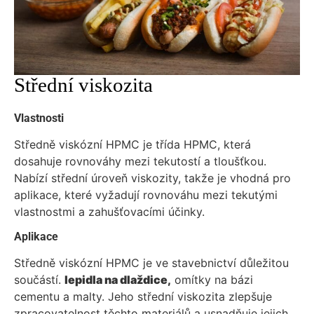
Střední viskozita
Vlastnosti
Středně viskózní HPMC je třída HPMC, která
dosahuje rovnováhy mezi tekutostí a tloušťkou.
Nabízí střední úroveň viskozity, takže je vhodná pro
aplikace, které vyžadují rovnováhu mezi tekutými
vlastnostmi a zahušťovacími účinky.
Aplikace
Středně viskózní HPMC je ve stavebnictví důležitou
součástí.
lepidla na dlaždice,
omítky na bázi
cementu a malty. Jeho střední viskozita zlepšuje
zpracovatelnost těchto materiálů a usnadňuje jejich