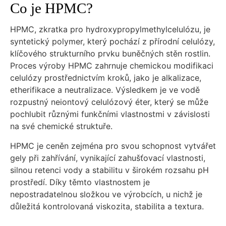
Co je HPMC?
HPMC, zkratka pro hydroxypropylmethylcelulózu, je
syntetický polymer, který pochází z přírodní celulózy,
klíčového strukturního prvku buněčných stěn rostlin.
Proces výroby HPMC zahrnuje chemickou modifikaci
celulózy prostřednictvím kroků, jako je alkalizace,
etherifikace a neutralizace. Výsledkem je ve vodě
rozpustný neiontový celulózový éter, který se může
pochlubit různými funkčními vlastnostmi v závislosti
na své chemické struktuře.
HPMC je ceněn zejména pro svou schopnost vytvářet
gely při zahřívání, vynikající zahušťovací vlastnosti,
silnou retenci vody a stabilitu v širokém rozsahu pH
prostředí. Díky těmto vlastnostem je
nepostradatelnou složkou ve výrobcích, u nichž je
důležitá kontrolovaná viskozita, stabilita a textura.