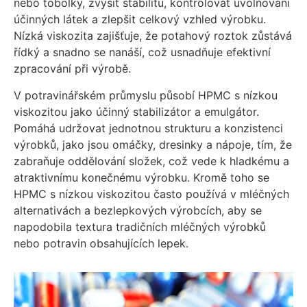
nebo tobolky, zvýšit stabilitu, kontrolovat uvolňování
účinných látek a zlepšit celkový vzhled výrobku.
Nízká viskozita zajišťuje, že potahový roztok zůstává
řídký a snadno se nanáší, což usnadňuje efektivní
zpracování při výrobě.
V potravinářském průmyslu působí HPMC s nízkou
viskozitou jako účinný stabilizátor a emulgátor.
Pomáhá udržovat jednotnou strukturu a konzistenci
výrobků, jako jsou omáčky, dresinky a nápoje, tím, že
zabraňuje oddělování složek, což vede k hladkému a
atraktivnímu konečnému výrobku. Kromě toho se
HPMC s nízkou viskozitou často používá v mléčných
alternativách a bezlepkových výrobcích, aby se
napodobila textura tradičních mléčných výrobků
nebo potravin obsahujících lepek.