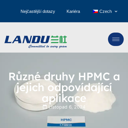
Nejčastější dotazy
Kariéra
Czech
Různé druhy HPMC a
jejich odpovídající
aplikace
Listopad 6, 2024