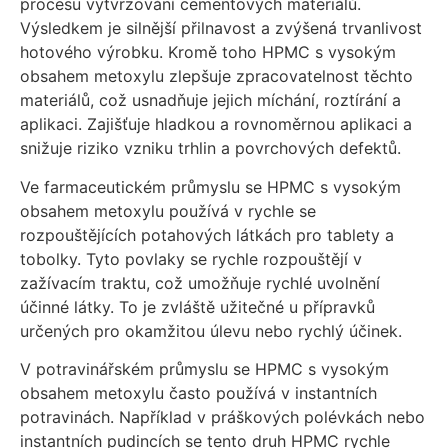
procesu vytvrzování cementových materiálů.
Výsledkem je silnější přilnavost a zvýšená trvanlivost
hotového výrobku. Kromě toho HPMC s vysokým
obsahem metoxylu zlepšuje zpracovatelnost těchto
materiálů, což usnadňuje jejich míchání, roztírání a
aplikaci. Zajišťuje hladkou a rovnoměrnou aplikaci a
snižuje riziko vzniku trhlin a povrchových defektů.
Ve farmaceutickém průmyslu se HPMC s vysokým
obsahem metoxylu používá v rychle se
rozpouštějících potahových látkách pro tablety a
tobolky. Tyto povlaky se rychle rozpouštějí v
zažívacím traktu, což umožňuje rychlé uvolnění
účinné látky. To je zvláště užitečné u přípravků
určených pro okamžitou úlevu nebo rychlý účinek.
V potravinářském průmyslu se HPMC s vysokým
obsahem metoxylu často používá v instantních
potravinách. Například v práškových polévkách nebo
instantních pudincích se tento druh HPMC rychle