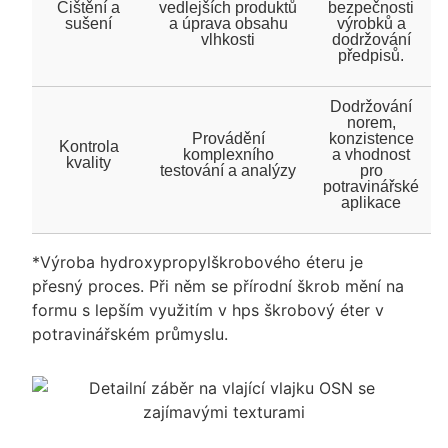
Čištění a
vedlejších produktů
bezpečnosti
sušení
a úprava obsahu
výrobků a
vlhkosti
dodržování
předpisů.
Dodržování
norem,
Provádění
konzistence
Kontrola
komplexního
a vhodnost
kvality
testování a analýzy
pro
potravinářské
aplikace
*Výroba hydroxypropylškrobového éteru je
přesný proces. Při něm se přírodní škrob mění na
formu s lepším využitím v hps škrobový éter v
potravinářském průmyslu.