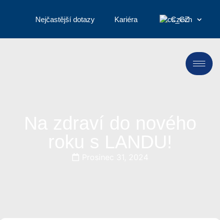
Nejčastější dotazy
Kariéra
Czech
Na zdraví do nového
roku s LANDU!
Prosinec 31, 2024