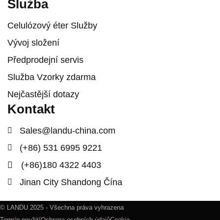
Služba
Celulózový éter Služby
Vývoj složení
Předprodejní servis
Služba Vzorky zdarma
Nejčastější dotazy
Kontakt
Sales@landu-china.com
(+86) 531 6995 9221
(+86)180 4322 4403
Jinan City Shandong Čína
© LANDU 2025 - Všechna práva vyhrazena
Termín použití
Ochrana osobních údajů
Cookie