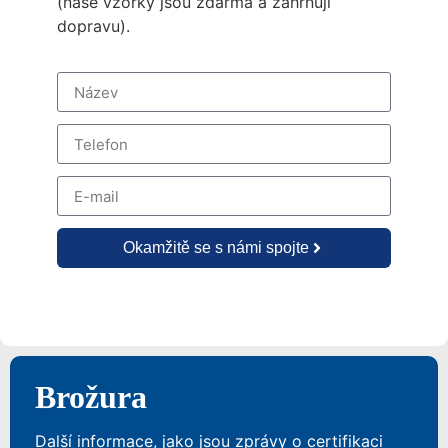
(naše vzorky jsou zdarma a zahrnují
dopravu).
Okamžitě se s námi spojte
Brožura
Další informace, jako jsou zprávy o certifikaci