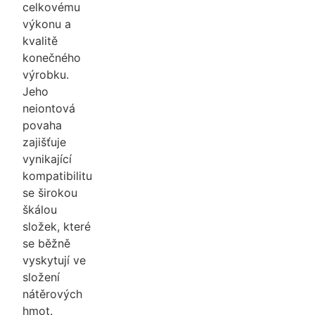
celkovému
výkonu a
kvalitě
konečného
výrobku.
Jeho
neiontová
povaha
zajišťuje
vynikající
kompatibilitu
se širokou
škálou
složek, které
se běžně
vyskytují ve
složení
nátěrových
hmot.