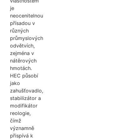
vlastnostem
je
neocenitelnou
přísadou v
různých
průmyslových
odvětvích,
zejména v
nátěrových
hmotách.
HEC působí
jako
zahušťovadlo,
stabilizátor a
modifikátor
reologie,
čímž
významně
přispívá k