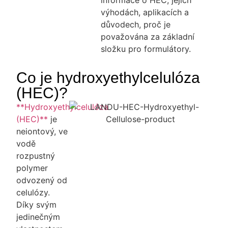
výhodách, aplikacích a
důvodech, proč je
považována za základní
složku pro formulátory.
Co je hydroxyethylcelulóza
(HEC)?
**Hydroxyethylcelulóza
(HEC)**
je
neiontový, ve
vodě
rozpustný
polymer
odvozený od
celulózy.
Díky svým
jedinečným