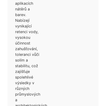
aplikacích
nátěrů a
barev.
Nabízejí
vynikající
retenci vody,
vysokou
účinnost
zahušťování,
toleranci vůči
solím a
stabilitu, což
zajišťuje
spolehlivé
výsledky v
různých
průmyslových
a
architektonických