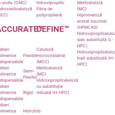
e sodiu (CMC)
hidroxipropilic
Metilceluloză
droxietilceluloză
Fibra de
(MC)
HEC)
polipropilenă
Hipromeloză
acetat succinat
ACCU
RATE
DE
™
FINE
™
(HPMCAS)
Hidroxipropilcelulo
slab substituită (L-
HPC）
lberi
Celuloză
Hidroxipropilcelulo
limerice
Flexibil
microcristalină
înalt substituită (H-
dispersabile
(MCC)
HPC)
lberi
Metilceluloză
Semi-
limerice
(MC)
Flexibil
dispersabile
Hidroxipropilceluloză
lberi
cu substituție
limerice
Rigid
ridicată (H-HPC)
dispersabile
lberi
limerice
Hidrofob