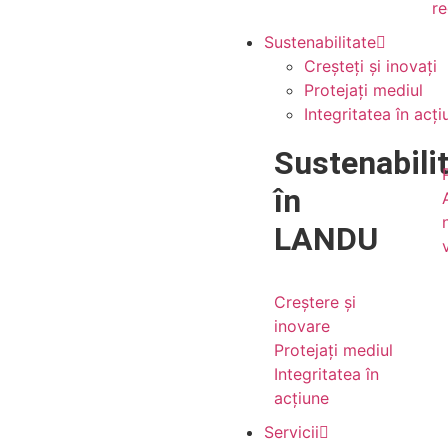
re
Sustenabilitate
Creșteți și inovați
Protejați mediul
Integritatea în acți
Sustenabili
în
LANDU
Creștere și
inovare
Protejați mediul
Integritatea în
acțiune
Servicii