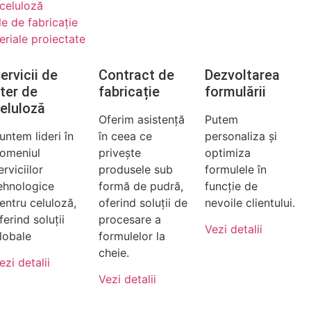
 celuloză
le de fabricație
eriale proiectate
ervicii de
Contract de
Dezvoltarea
ter de
fabricație
formulării
eluloză
Oferim asistență
Putem
untem lideri în
în ceea ce
personaliza și
omeniul
privește
optimiza
erviciilor
produsele sub
formulele în
ehnologice
formă de pudră,
funcție de
entru celuloză,
oferind soluții de
nevoile clientului.
ferind soluții
procesare a
Vezi detalii
lobale
formulelor la
cheie.
ezi detalii
Vezi detalii