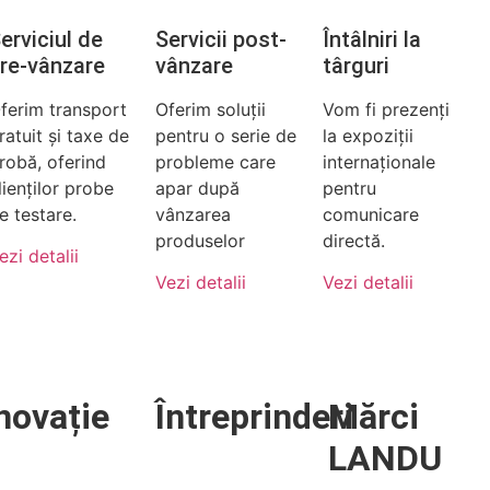
erviciul de
Servicii post-
Întâlniri la
re-vânzare
vânzare
târguri
ferim transport
Oferim soluții
Vom fi prezenți
ratuit și taxe de
pentru o serie de
la expoziții
robă, oferind
probleme care
internaționale
lienților probe
apar după
pentru
e testare.
vânzarea
comunicare
produselor
directă.
ezi detalii
Vezi detalii
Vezi detalii
novație
Întreprinderi
Mărci
LANDU