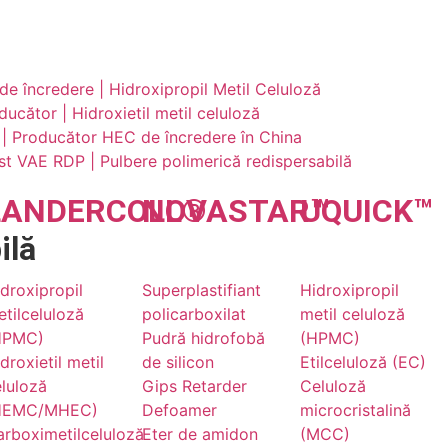
 încredere | Hidroxipropil Metil Celuloză
ător | Hidroxietil metil celuloză
ă | Producător HEC de încredere în China
ist VAE RDP | Pulbere polimerică redispersabilă
LANDER
COLL
NOVA
®
STAR
UQU
™
ICK
™
ilă
droxipropil
Superplastifiant
Hidroxipropil
tilceluloză
policarboxilat
metil celuloză
HPMC)
Pudră hidrofobă
(HPMC)
droxietil metil
de silicon
Etilceluloză (EC)
luloză
Gips Retarder
Celuloză
HEMC/MHEC)
Defoamer
microcristalină
rboximetilceluloză
Eter de amidon
(MCC)