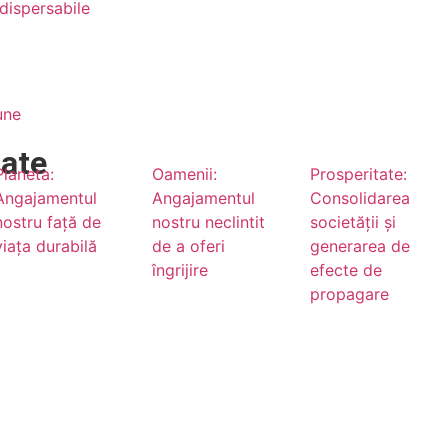
dispersabile
une
tate
Planeta:
Oamenii:
Prosperitate:
Angajamentul
Angajamentul
Consolidarea
nostru față de
nostru neclintit
societății și
viața durabilă
de a oferi
generarea de
îngrijire
efecte de
propagare