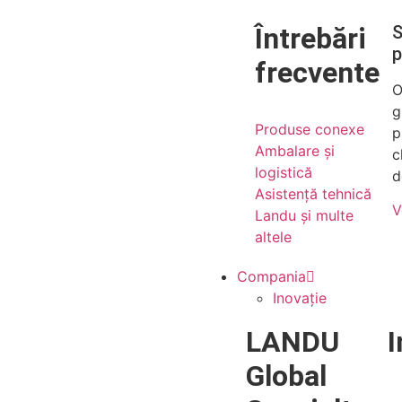
Întrebări
S
p
frecvente
O
g
Produse conexe
p
Ambalare și
c
logistică
d
Asistență tehnică
V
Landu și multe
altele
Compania
Inovație
LANDU
I
Global