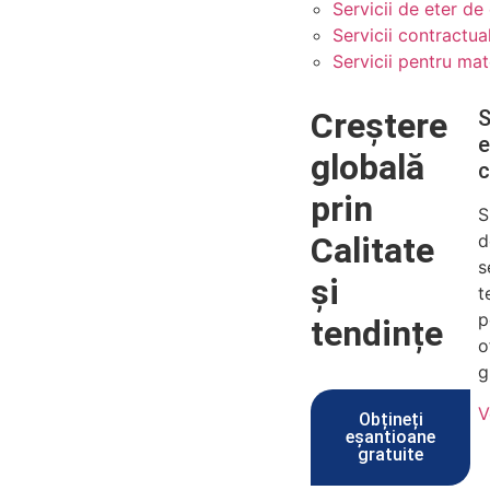
Servicii de eter de
Servicii contractua
Servicii pentru mat
Creștere
S
e
globală
c
prin
S
Calitate
d
s
și
t
p
tendințe
o
g
V
Obțineți
eșantioane
gratuite