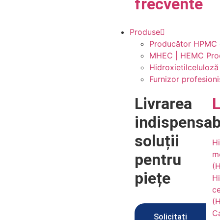
frecvente
Produse
Producător HPMC de
MHEC | HEMC Produc
Hidroxietilceluloz
Furnizor profesion
Livrarea
indispensab
soluții
Hi
me
pentru
(
piețe
Hi
ce
(
Ca
Solicitați