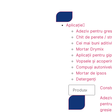
Aplicație
Adeziv pentru gresi
Chit de perete / st
Cei mai buni aditivi
Mortar Drymix
Aplicații pentru gi
Vopsele și acoperir
Compuși autonivel
Mortar de ipsos
Detergenți
Constr
Adezi
pentr
gresie