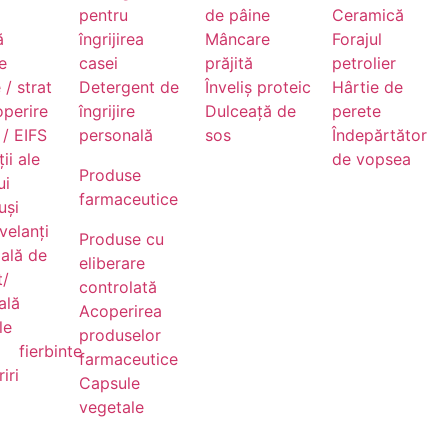
pentru
de pâine
Ceramică
ă
îngrijirea
Mâncare
Forajul
e
casei
prăjită
petrolier
 / strat
Detergent de
Înveliș proteic
Hârtie de
operire
îngrijire
Dulceață de
perete
/ EIFS
personală
sos
Îndepărtător
ii ale
de vopsea
Produse
ui
farmaceutice
uși
velanți
Produse cu
ală de
eliberare
t/
controlată
ală
Acoperirea
le
produselor
fierbinte
farmaceutice
iri
Capsule
vegetale