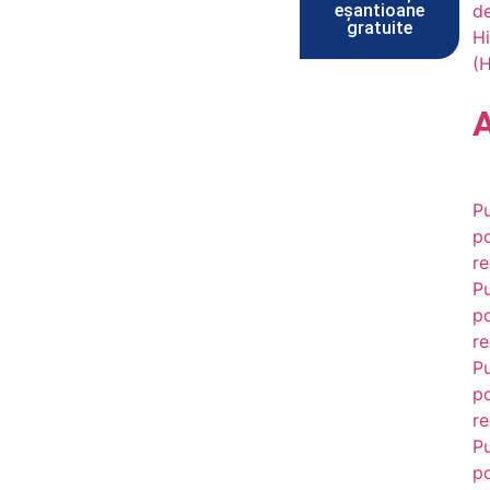
eșantioane
d
gratuite
Hi
(
Pu
po
re
Pu
po
re
Pu
po
re
Pu
po