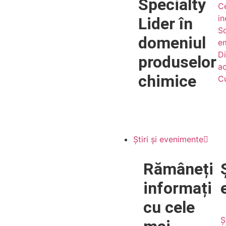
Specialty
Ce
i
Lider în
So
domeniul
e
Di
produselor
ac
chimice
Cu
Știri și evenimente
Rămâneți
informați
cu
cele
Ș