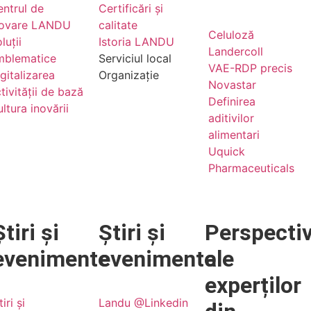
ntrul de
Certificări și
novare LANDU
calitate
Celuloză
luții
Istoria LANDU
Landercoll
mblematice
Serviciul local
VAE-RDP precis
gitalizarea
Organizație
Novastar
tivității de bază
Definirea
ltura inovării
aditivilor
alimentari
Uquick
Pharmaceuticals
Știri și
Știri și
Perspecti
evenimente
evenimente
ale
experților
tiri și
Landu @Linkedin