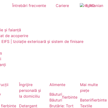
Întrebări frecvente
Cariere
Romanian
e și faianță
rat de acoperire
 EIFS | Izolație exterioară și sistem de finisare
ps
i
anți
ucții
Îngrijire
Alimente
Mai multe
personală și
piețe
v
Băuturi
la domiciliu
fierbinte
u
Băuturi
Baterii
fierbinte
fierbinte
Detergent
Brutărie: Tort
Textile