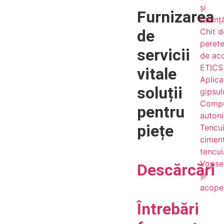
și
Furnizarea
faianț
de
Chit d
perete
servicii
de ac
ETICS 
vitale
Aplicaț
soluții
gipsul
Comp
pentru
autoni
piețe
Tencui
cimen
tencui
Vopse
Descărcări
și
acoper
Întrebări