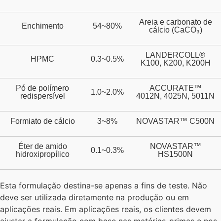
Areia e carbonato de
Enchimento
54~80%
cálcio (CaCO₃)
LANDERCOLL®
HPMC
0.3~0.5%
K100, K200, K200H
Pó de polímero
ACCURATE™
1.0~2.0%
redispersível
4012N, 4025N, 5011N
Formiato de cálcio
3~8%
NOVASTAR™ C500N
Éter de amido
NOVASTAR™
0.1~0.3%
hidroxipropílico
HS1500N
Esta formulação destina-se apenas a fins de teste. Não
deve ser utilizada diretamente na produção ou em
aplicações reais. Em aplicações reais, os clientes devem