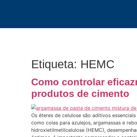
Etiqueta:
HEMC
Como controlar efica
produtos de cimento
Os éteres de celulose são aditivos essenciai
como colas para azulejos, argamassas e rebo
hidroxietilmetilcelulose (HEMC), desempenha