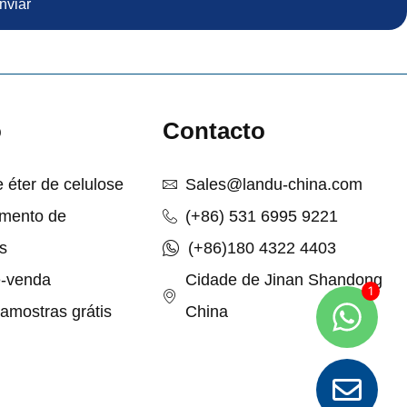
nviar
o
Contacto
 éter de celulose
Sales@landu-china.com
imento de
(+86) 531 6995 9221
s
(+86)180 4322 4403
é-venda
Cidade de Jinan Shandong
 amostras grátis
China