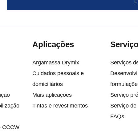
E
Aplicações
Serviç
Argamassa Drymix
Serviços de
Cuidados pessoais e
Desenvolv
domiciliários
formulaçõe
ução
Mais aplicações
Serviço pr
lização
Tintas e revestimentos
Serviço de
FAQs
ão CCCW