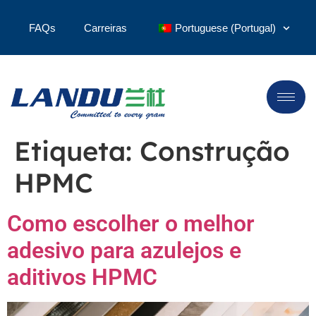
FAQs
Carreiras
Portuguese (Portugal)
Etiqueta:
Construção
HPMC
Como escolher o melhor
adesivo para azulejos e
aditivos HPMC