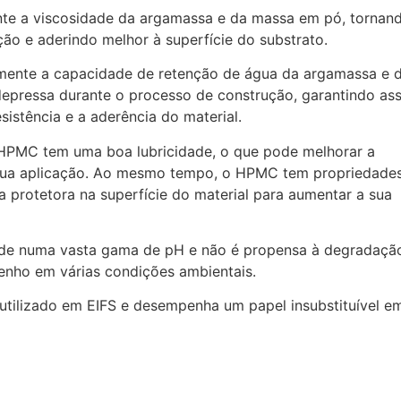
te a viscosidade da argamassa e da massa em pó, tornan
ução e aderindo melhor à superfície do substrato.
mente a capacidade de retenção de água da argamassa e 
epressa durante o processo de construção, garantindo as
istência e a aderência do material.
 HPMC tem uma boa lubricidade, o que pode melhorar a
a sua aplicação. Ao mesmo tempo, o HPMC tem propriedade
 protetora na superfície do material para aumentar a sua
dade numa vasta gama de pH e não é propensa à degradaçã
enho em várias condições ambientais.
tilizado em EIFS e desempenha um papel insubstituível e