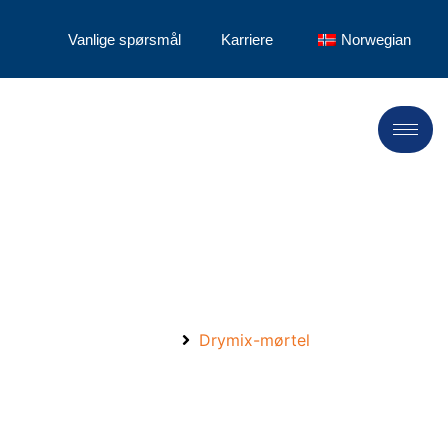
Vanlige spørsmål
Karriere
Norwegian
Møt LANDU, møt suksess i
2024！.
Hjem
Drymix-mørtel