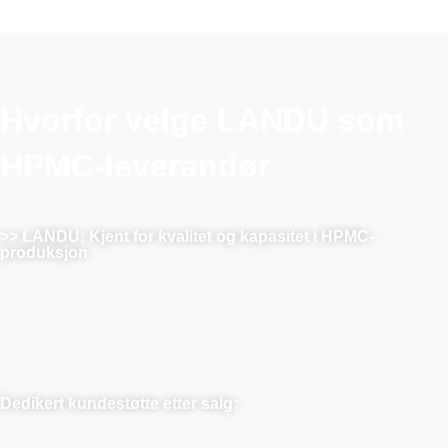
Hvorfor velge LANDU som
HPMC-leverandør
>> LANDU: Kjent for kvalitet og kapasitet i HPMC-
produksjon
LANDU er kjent for pålitelighet og overlegen kvalitet innen
HPMC-produksjon. Med strenge kvalitetskontroller
overgår vi konsekvent bransjestandardene. Våre
toppmoderne fasiliteter sikrer stor produksjonskapasitet,
og vi leverer i tide, hver gang.
Dedikert kundestøtte etter salg:
I tillegg til å levere, tilbyr LANDU skreddersydde løsninger
og teknisk ekspertise for å sikre vellykkede prosjekter.