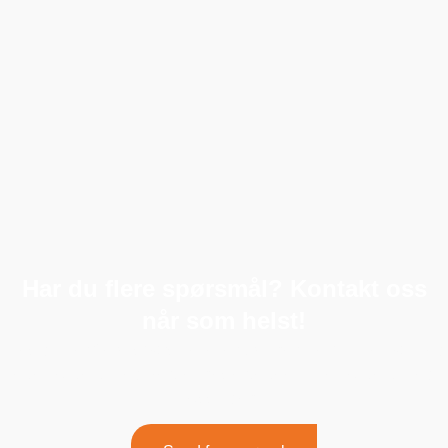
Har du flere spørsmål? Kontakt oss
når som helst!
Hvis du har flere spørsmål eller trenger hjelp, ikke nøl med
å ta kontakt med vårt engasjerte team. Ta kontakt med
oss i dag!