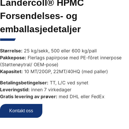
Landercoll® HPMC
Forsendelses- og
emballasjedetaljer
Størrelse:
25 kg/sekk, 500 eller 600 kg/pall
Pakkepose:
Flerlags papirpose med PE-fôret innerpose
(Støttenøytral/ OEM-pose)
Kapasitet:
10 MT/20GP, 22MT/40HQ (med paller)
Betalingsbetingelser:
TT, L/C ved synet
Leveringstid:
innen 7 virkedager
Gratis levering av prøver:
med DHL eller FedEx
Kontakt oss