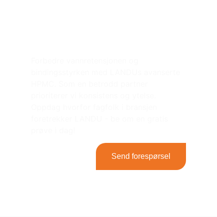
Løft fliseprosjektene
dine med LANDUs
HPMC！.
Forbedre vannretensjonen og
bindingsstyrken med LANDUs avanserte
HPMC. Som en betrodd partner
prioriterer vi konsistens og ytelse.
Oppdag hvorfor fagfolk i bransjen
foretrekker LANDU - be om en gratis
prøve i dag!
Send forespørsel