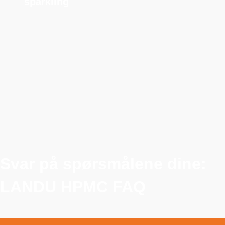
sparkling
Svar på spørsmålene dine:
LANDU HPMC FAQ