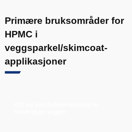
Primære bruksområder for
HPMC i
veggsparkel/skimcoat-
applikasjoner
Kitt og overflatebehandling av
innvendige vegger