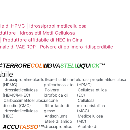
le di HPMC | Idrossipropilmetilcellulosa
tore | Idrossietil Metil Cellulosa
a | Produttore affidabile di HEC in Cina
nale di VAE RDP | Polvere di polimero ridisperdibile
e
TERRORE
COLL
NOVA
®
STELLA
UQU
™
ICK
™
abile
Idrossipropilmetilcellulosa
Superfluidificante
Idrossipropilmetilcellulosa
(HPMC)
policarbossilato
(HPMC)
Idrossietilcellulosa
Polvere
Cellulosa etilica
(HEMC/MHEC)
idrofobica di
(EC)
Carbossimetilcellulosa
silicone
Cellulosa
di sodio (CMC)
Ritardante di
microcristallina
Idrossietilcellulosa
gesso
(MCC)
(HEC)
Antischiuma
Metilcellulosa
Etere di amido
(MC)
ACCU
TASSO
™
idrossipropilico
Acetato di