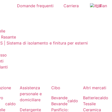
Domande frequenti
Carriera
Italian
lle
/ Rasante
FS | Sistema di isolamento e finitura per esterni
esso
ti
lanti
uzione
Assistenza
Cibo
Altri mercati
personale e
vo
Bevande
Batterie
caldo
domiciliare
caldo
caldo
Bevande
Tessile
elle
Detergente
Panificio:
Ceramica