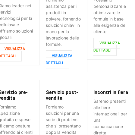
Siamo leader nei
assistenza per i
personalizzare e
servizi
prodotti in
ottimizzare le
tecnologici per la
polvere, fornendo
formule in base
cellulosa e
soluzioni chiavi in
alle esigenze del
offriamo soluzioni
mano per la
cliente.
globali.
lavorazione delle
VISUALIZZA
formule.
VISUALIZZA
DETTAGLI
VISUALIZZA
DETTAGLI
DETTAGLI
Servizio pre-
Servizio post-
Incontri in fiera
vendita
vendita
Saremo presenti
Forniamo
Forniamo
alle fiere
spedizione
soluzioni per una
internazionali per
gratuita e spese
serie di problemi
una
di campionatura,
che si presentano
comunicazione
offrendo ai clienti
dopo la vendita
diretta.