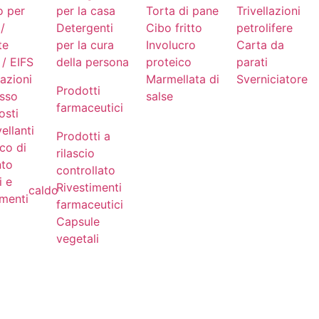
o per
per la casa
Torta di pane
Trivellazioni
 /
Detergenti
Cibo fritto
petrolifere
te
per la cura
Involucro
Carta da
/ EIFS
della persona
proteico
parati
azioni
Marmellata di
Sverniciatore
Prodotti
esso
salse
farmaceutici
sti
vellanti
Prodotti a
co di
rilascio
to
controllato
i e
Rivestimenti
caldo
imenti
farmaceutici
Capsule
vegetali