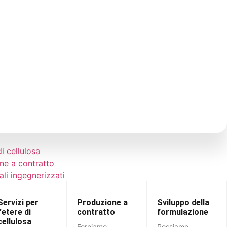
ta: Il
Persone:
Prosperità:
o
Il nostro
Migliorare
gno
impegno
la società e
una
costante
generare
nel fornire
effetti a
nibile
assistenza
catena
di cellulosa
one a contratto
ali ingegnerizzati
Servizi per
Produzione a
Sviluppo della
l'etere di
contratto
formulazione
cellulosa
Forniamo
Possiamo