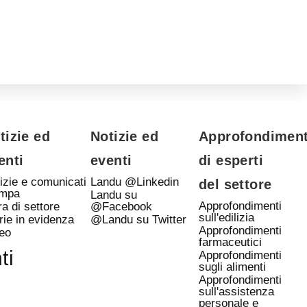
tizie ed
Notizie ed
Approfondiment
enti
eventi
di esperti
izie e comunicati
Landu @Linkedin
del settore
ampa
Landu su
Approfondimenti
ra di settore
@Facebook
sull'edilizia
rie in evidenza
@Landu su Twitter
Approfondimenti
eo
farmaceutici
ti
Approfondimenti
sugli alimenti
Approfondimenti
sull'assistenza
personale e