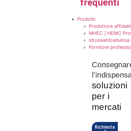
frequenti
Prodotti
Produttore affidabi
MHEC | HEMC Produt
Idrossietilcellulos
Fornitore professio
Consegnar
l'indispens
soluzioni
per i
mercati
Richiesta