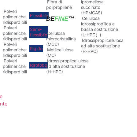
Fibra di
ipromellosa
polipropilene
succinato
Polveri
(HPMCAS)
Flessibile
polimeriche
DE
FINE
™
Cellulosa
ridisperdibili
idrossipropilica a
Polveri
Semi-
bassa sostituzione
polimeriche
Cellulosa
flessibile
(L-HPC）)
ridisperdibili
microcristallina
Idrossipropilcellulosa
Polveri
(MCC)
ad alta sostituzione
Rigido
polimeriche
Metilcellulosa
(H-HPC)
ridisperdibili
(MC)
Polveri
Idrossipropilcellulosa
Idrofobo
polimeriche
ad alta sostituzione
ridisperdibili
(H-HPC)
e
nte