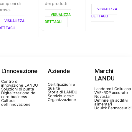
campioni di
dei prodotti
prova.
VISUALIZZA
VISUALIZZA
DETTAGLI
VISUALIZZA
DETTAGLI
DETTAGLI
L'innovazione
Aziende
Marchi
LANDU
Centro di
Certificazioni e
innovazione LANDU
qualità
Landercoll Cellulosa
Soluzioni di punta
Storia di LANDU
VAE-RDP accurato
Digitalizzazione del
Servizio locale
Novastar
core business
Organizzazione
Definire gli additivi
Cultura
alimentari
dell'innovazione
Uquick Farmaceutici