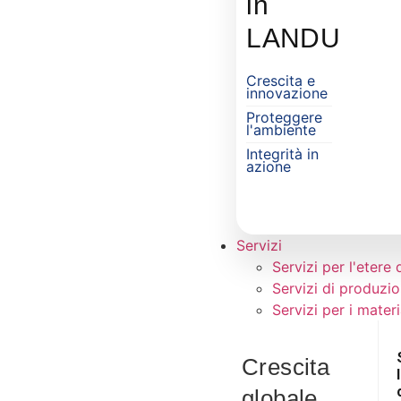
in
LANDU
Piane
Crescita e
nostr
innovazione
impe
Proteggere
l'ambiente
per 
vita
Integrità in
azione
soste
Servizi
Servizi per l'etere 
Servizi di produzi
Servizi per i materi
Crescita
globale