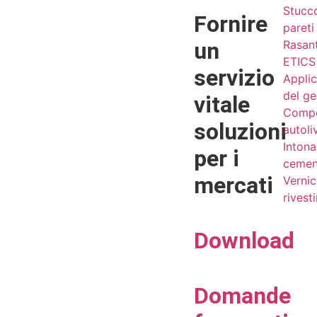
Stucc
Fornire
pareti
un
Rasan
ETICS 
servizio
Applic
del g
vitale
Compo
soluzioni
autoli
Intona
per i
cemen
mercati
Vernic
rivest
Download
Domande