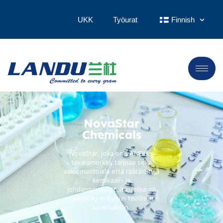
UKK
Työurat
Finnish
NovaStar
Chemicals
NovaStar, joka on LANDU:n
tavaramerkki, tarjoaa sekä
vakiomuotoisia että räätälöityjä
kemikaali- ja
johdannaistuotteita, jotka on
räätälöity erityisiin teollisiin
sovelluksiin.