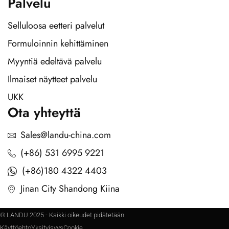
Palvelu
Selluloosa eetteri palvelut
Formuloinnin kehittäminen
Myyntiä edeltävä palvelu
Ilmaiset näytteet palvelu
UKK
Ota yhteyttä
Sales@landu-china.com
(+86) 531 6995 9221
(+86)180 4322 4403
Jinan City Shandong Kiina
© LANDU 2025 - Kaikki oikeudet pidätetään.
Käyttöehto
Yksityisyys
Cookie