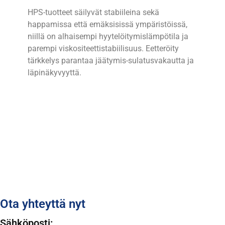
HPS-tuotteet säilyvät stabiileina sekä
happamissa että emäksisissä ympäristöissä,
niillä on alhaisempi hyytelöitymislämpötila ja
parempi viskositeettistabiilisuus. Eetteröity
tärkkelys parantaa jäätymis-sulatusvakautta ja
läpinäkyvyyttä.
Ota yhteyttä nyt
Sähköposti: