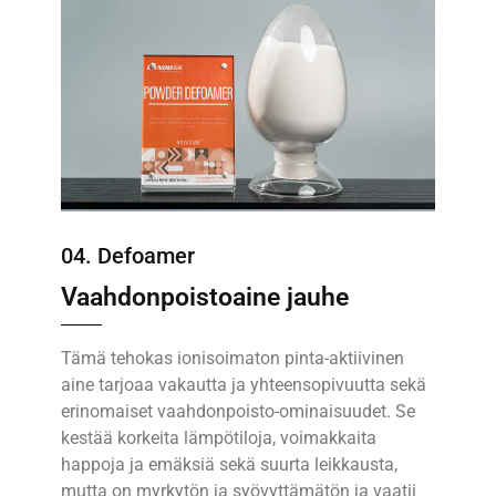
04. Defoamer
Vaahdonpoistoaine jauhe
Tämä tehokas ionisoimaton pinta-aktiivinen
aine tarjoaa vakautta ja yhteensopivuutta sekä
erinomaiset vaahdonpoisto-ominaisuudet. Se
kestää korkeita lämpötiloja, voimakkaita
happoja ja emäksiä sekä suurta leikkausta,
mutta on myrkytön ja syövyttämätön ja vaatii