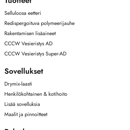
Tuotteet
Selluloosa eetteri
Redispergoituva polymeerijauhe
Rakentamisen lisäaineet
CCCW Vesieristys AD
CCCW Vesieristys Super-AD
Sovellukset
Drymix-laasti
Henkilökohtainen & kotihoito
Lisää sovelluksia
Maalit ja pinnoitteet