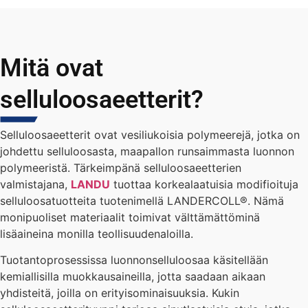
Mitä ovat
selluloosaeetterit?
Selluloosaeetterit ovat vesiliukoisia polymeerejä, jotka on
johdettu selluloosasta, maapallon runsaimmasta luonnon
polymeeristä. Tärkeimpänä selluloosaeetterien
valmistajana,
LANDU
tuottaa korkealaatuisia modifioituja
selluloosatuotteita tuotenimellä LANDERCOLL®. Nämä
monipuoliset materiaalit toimivat välttämättöminä
lisäaineina monilla teollisuudenaloilla.
Tuotantoprosessissa luonnonselluloosaa käsitellään
kemiallisilla muokkausaineilla, jotta saadaan aikaan
yhdisteitä, joilla on erityisominaisuuksia. Kukin