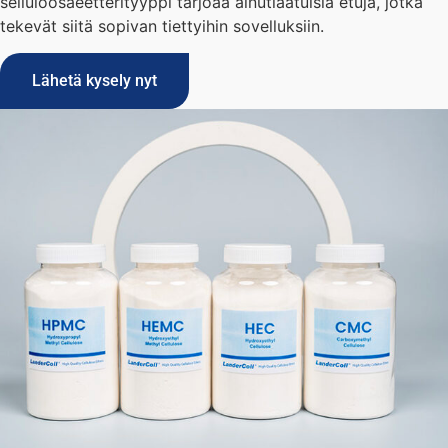
selluloosaeetterityyppi tarjoaa ainutlaatuisia etuja, jotka
tekevät siitä sopivan tiettyihin sovelluksiin.
Lähetä kysely nyt