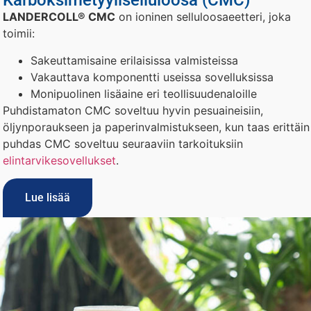
Karboksimetyyliselluloosa (CMC)
LANDERCOLL® CMC
on ioninen selluloosaeetteri, joka
toimii:
Sakeuttamisaine erilaisissa valmisteissa
Vakauttava komponentti useissa sovelluksissa
Monipuolinen lisäaine eri teollisuudenaloille
Puhdistamaton CMC soveltuu hyvin pesuaineisiin,
öljynporaukseen ja paperinvalmistukseen, kun taas erittäin
puhdas CMC soveltuu seuraaviin tarkoituksiin
elintarvikesovellukset
.
Lue lisää