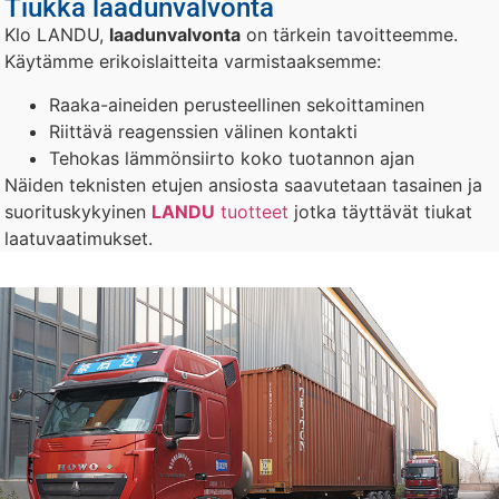
Tiukka laadunvalvonta
Klo LANDU,
laadunvalvonta
on tärkein tavoitteemme.
Käytämme erikoislaitteita varmistaaksemme:
Raaka-aineiden perusteellinen sekoittaminen
Riittävä reagenssien välinen kontakti
Tehokas lämmönsiirto koko tuotannon ajan
Näiden teknisten etujen ansiosta saavutetaan tasainen ja
suorituskykyinen
LANDU
tuotteet
jotka täyttävät tiukat
laatuvaatimukset.