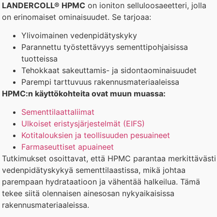
LANDERCOLL® HPMC
on ioniton selluloosaeetteri, jolla
on erinomaiset ominaisuudet. Se tarjoaa:
Ylivoimainen vedenpidätyskyky
Parannettu työstettävyys sementtipohjaisissa
tuotteissa
Tehokkaat sakeuttamis- ja sidontaominaisuudet
Parempi tarttuvuus rakennusmateriaaleissa
HPMC:n käyttökohteita ovat muun muassa:
Sementtilaattaliimat
Ulkoiset eristysjärjestelmät (EIFS)
Kotitalouksien ja teollisuuden pesuaineet
Farmaseuttiset apuaineet
Tutkimukset osoittavat, että HPMC parantaa merkittävästi
vedenpidätyskykyä sementtilaastissa, mikä johtaa
parempaan hydrataatioon ja vähentää halkeilua. Tämä
tekee siitä olennaisen ainesosan nykyaikaisissa
rakennusmateriaaleissa.