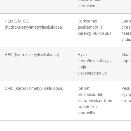
sitominen
HEMC/MHEC
Korkeampi
Laatt
(hydroksietyylimetyyliselluloosa)
geelilämpötila,
pinta
parempi liukoisuus
itset
yhdis
HEC (hydroksietyyliselluloosa)
Hyvä
Maali
lämmönkestävyys,
pape
laaja
viskositeettialue
CMC (karboksimetyyliselluloosa)
Ioniset
Pesua
ominaisuudet,
öljyn
elintarvikekäyttöön
elint
tarkoitettu
saatavilla