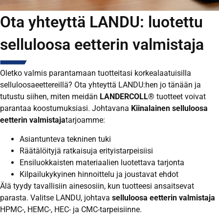
Ota yhteyttä LANDU: luotettu
selluloosa eetterin valmistaja
Oletko valmis parantamaan tuotteitasi korkealaatuisilla
selluloosaeettereillä? Ota yhteyttä LANDU:hen jo tänään ja
tutustu siihen, miten meidän
LANDERCOLL®
tuotteet voivat
parantaa koostumuksiasi. Johtavana
Kiinalainen selluloosa
eetterin valmistaja
tarjoamme:
Asiantunteva tekninen tuki
Räätälöityjä ratkaisuja erityistarpeisiisi
Ensiluokkaisten materiaalien luotettava tarjonta
Kilpailukykyinen hinnoittelu ja joustavat ehdot
Älä tyydy tavallisiin ainesosiin, kun tuotteesi ansaitsevat
parasta. Valitse LANDU, johtava
selluloosa eetterin valmistaja
HPMC-, HEMC-, HEC- ja CMC-tarpeisiinne.