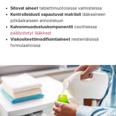
Sitovat aineet
tablettimuotoisissa valmisteissa
Kontrolloidusti vapautuvat matriisit
lääkeaineen
pitkäaikaiseen annosteluun
Kalvonmuodostuskomponentit
osoitteessa
päällystetyt lääkkeet
Viskositeettimodifiointiaineet
nestemäisissä
formulaatioissa