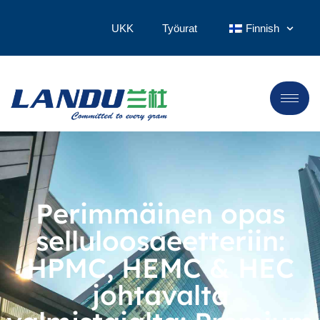
UKK
Työurat
Finnish
Perimmäinen opas
selluloosaeetteriin:
HPMC, HEMC & HEC
johtavalta