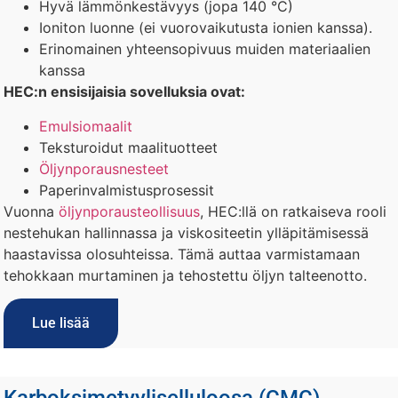
Hyvä lämmönkestävyys (jopa 140 °C)
Ioniton luonne (ei vuorovaikutusta ionien kanssa).
Erinomainen yhteensopivuus muiden materiaalien
kanssa
HEC:n ensisijaisia sovelluksia ovat:
Emulsiomaalit
Teksturoidut maalituotteet
Öljynporausnesteet
Paperinvalmistusprosessit
Vuonna
öljynporausteollisuus
, HEC:llä on ratkaiseva rooli
nestehukan hallinnassa ja viskositeetin ylläpitämisessä
haastavissa olosuhteissa. Tämä auttaa varmistamaan
tehokkaan murtaminen ja tehostettu öljyn talteenotto.
Lue lisää