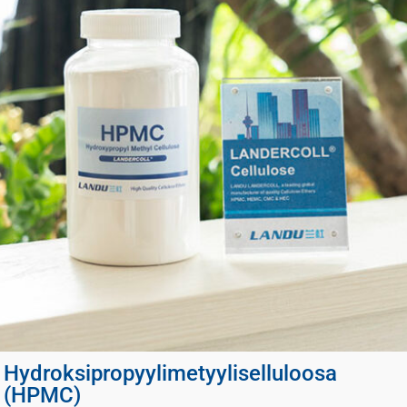
Hydroksipropyylimetyyliselluloosa
(HPMC)