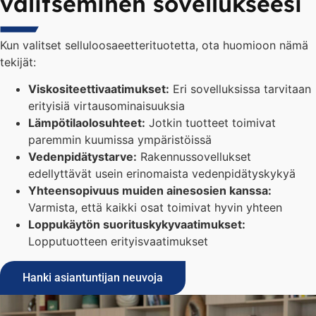
valitseminen sovellukseesi
Kun valitset selluloosaeetterituotetta, ota huomioon nämä
tekijät:
Viskositeettivaatimukset:
Eri sovelluksissa tarvitaan
erityisiä virtausominaisuuksia
Lämpötilaolosuhteet:
Jotkin tuotteet toimivat
paremmin kuumissa ympäristöissä
Vedenpidätystarve:
Rakennussovellukset
edellyttävät usein erinomaista vedenpidätyskykyä
Yhteensopivuus muiden ainesosien kanssa:
Varmista, että kaikki osat toimivat hyvin yhteen
Loppukäytön suorituskykyvaatimukset:
Lopputuotteen erityisvaatimukset
Hanki asiantuntijan neuvoja