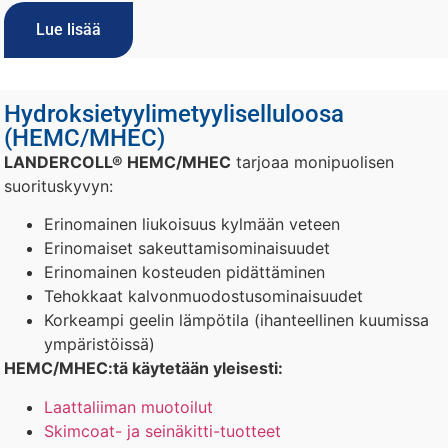
Lue lisää
Hydroksietyylimetyyliselluloosa
(HEMC/MHEC)
LANDERCOLL® HEMC/MHEC
tarjoaa monipuolisen
suorituskyvyn:
Erinomainen liukoisuus kylmään veteen
Erinomaiset sakeuttamisominaisuudet
Erinomainen kosteuden pidättäminen
Tehokkaat kalvonmuodostusominaisuudet
Korkeampi geelin lämpötila (ihanteellinen kuumissa
ympäristöissä)
HEMC/MHEC:tä käytetään yleisesti:
Laattaliiman muotoilut
Skimcoat- ja seinäkitti-tuotteet