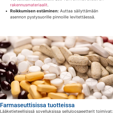
rakennusmateriaalit
.
Roikkumisen estäminen:
Auttaa säilyttämään
asennon pystysuorille pinnoille levitettäessä.
Farmaseuttisissa tuotteissa
Lääketieteellisissä sovelluksissa selluloosaeetterit toimivat: