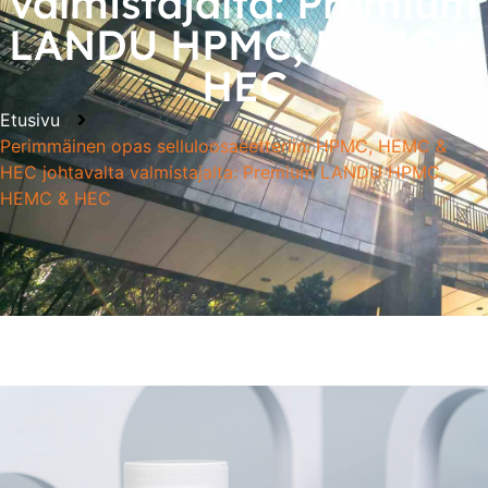
valmistajalta: Premium
LANDU HPMC, HEMC &
HEC
Etusivu
Perimmäinen opas selluloosaeetteriin: HPMC, HEMC &
HEC johtavalta valmistajalta: Premium LANDU HPMC,
HEMC & HEC