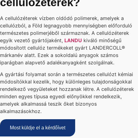
cellulózéterek?
A cellulózéterek vízben oldódó polimerek, amelyek a
cellulózból, a Föld legnagyobb mennyiségben előforduló
természetes polimerjéből származnak. A cellulózéterek
egyik vezető gyártójaként,
LANDU
kiváló minőségű
módosított cellulóz termékeket gyárt LANDERCOLL®
márkanév alatt. Ezek a sokoldalú anyagok számos
iparágban alapvető adalékanyagként szolgálnak.
A gyártási folyamat során a természetes cellulózt kémiai
módosítókkal kezelik, hogy különleges tulajdonságokkal
rendelkező vegyületeket hozzanak létre. A cellulózéterek
minden egyes típusa egyedi előnyökkel rendelkezik,
amelyek alkalmassá teszik őket bizonyos
alkalmazásokhoz.
Most küldje el a kérdőívet