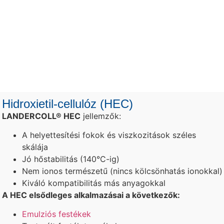
Hidroxietil-cellulóz (HEC)
LANDERCOLL® HEC
jellemzők:
A helyettesítési fokok és viszkozitások széles
skálája
Jó hőstabilitás (140°C-ig)
Nem ionos természetű (nincs kölcsönhatás ionokkal)
Kiváló kompatibilitás más anyagokkal
A HEC elsődleges alkalmazásai a következők:
Emulziós festékek