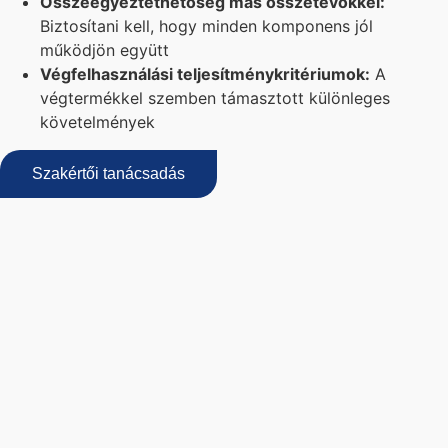
Összeegyeztethetőség más összetevőkkel:
Biztosítani kell, hogy minden komponens jól
működjön együtt
Végfelhasználási teljesítménykritériumok:
A
végtermékkel szemben támasztott különleges
követelmények
Szakértői tanácsadás