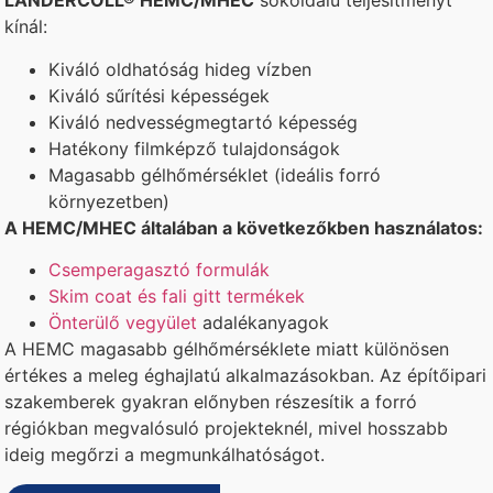
LANDERCOLL® HEMC/MHEC
sokoldalú teljesítményt
kínál:
Kiváló oldhatóság hideg vízben
Kiváló sűrítési képességek
Kiváló nedvességmegtartó képesség
Hatékony filmképző tulajdonságok
Magasabb gélhőmérséklet (ideális forró
környezetben)
A HEMC/MHEC általában a következőkben használatos:
Csemperagasztó formulák
Skim coat és fali gitt termékek
Önterülő vegyület
adalékanyagok
A HEMC magasabb gélhőmérséklete miatt különösen
értékes a meleg éghajlatú alkalmazásokban. Az építőipari
szakemberek gyakran előnyben részesítik a forró
régiókban megvalósuló projekteknél, mivel hosszabb
ideig megőrzi a megmunkálhatóságot.