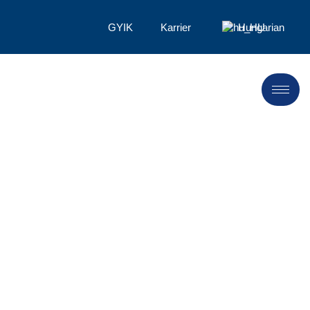
GYIK
Karrier
Hungarian
Végső útmutató a
cellulóz-éterhez:
Prémium LANDU HPMC,
HEMC és HEC a vezető
gyártótól