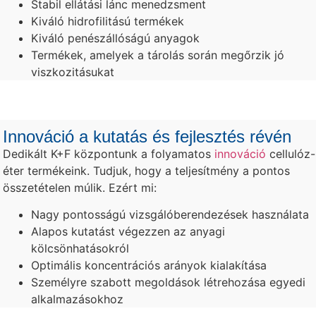
Stabil ellátási lánc menedzsment
Kiváló hidrofilitású termékek
Kiváló penészállóságú anyagok
Termékek, amelyek a tárolás során megőrzik jó
viszkozitásukat
Innováció a kutatás és fejlesztés révén
Dedikált K+F központunk a folyamatos
innováció
cellulóz-
éter termékeink. Tudjuk, hogy a teljesítmény a pontos
összetételen múlik. Ezért mi:
Nagy pontosságú vizsgálóberendezések használata
Alapos kutatást végezzen az anyagi
kölcsönhatásokról
Optimális koncentrációs arányok kialakítása
Személyre szabott megoldások létrehozása egyedi
alkalmazásokhoz