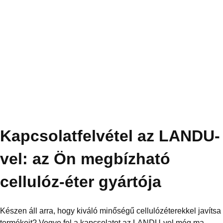
Kapcsolatfelvétel az LANDU-
vel: az Ön megbízható
cellulóz-éter gyártója
Készen áll arra, hogy kiváló minőségű cellulózéterekkel javítsa
termékeit? Vegye fel a kapcsolatot az LANDU-vel még ma,