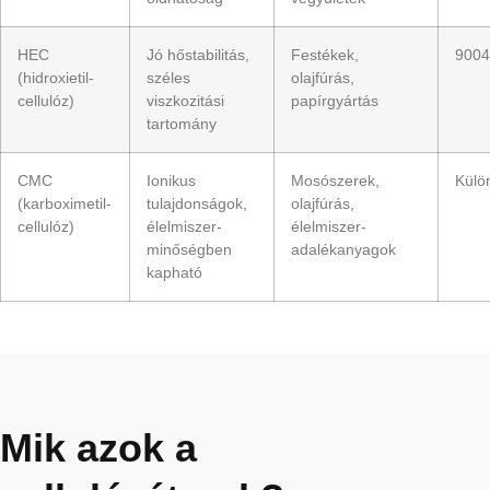
HEC
Jó hőstabilitás,
Festékek,
9004
(hidroxietil-
széles
olajfúrás,
cellulóz)
viszkozitási
papírgyártás
tartomány
CMC
Ionikus
Mosószerek,
Külö
(karboximetil-
tulajdonságok,
olajfúrás,
cellulóz)
élelmiszer-
élelmiszer-
minőségben
adalékanyagok
kapható
Mik azok a