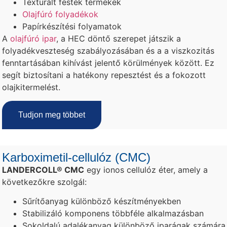
Texturált festék termékek
Olajfúró folyadékok
Papírkészítési folyamatok
A
olajfúró ipar
, a HEC döntő szerepet játszik a
folyadékveszteség szabályozásában és a a viszkozitás
fenntartásában kihívást jelentő körülmények között. Ez
segít biztosítani a hatékony repesztést és a fokozott
olajkitermelést.
Tudjon meg többet
Karboximetil-cellulóz (CMC)
LANDERCOLL® CMC
egy ionos cellulóz éter, amely a
következőkre szolgál:
Sűrítőanyag különböző készítményekben
Stabilizáló komponens többféle alkalmazásban
Sokoldalú adalékanyag különböző iparágak számára