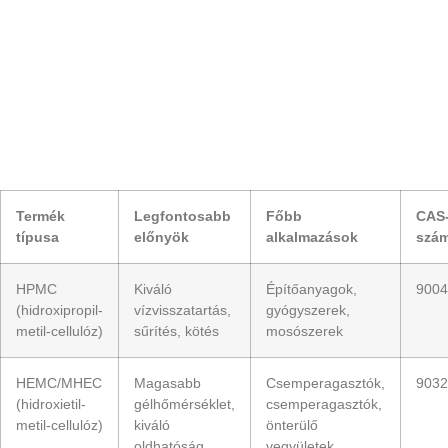
Termék
Legfontosabb
Főbb
CAS
típusa
előnyök
alkalmazások
szá
HPMC
Kiváló
Építőanyagok,
9004
(hidroxipropil-
vízvisszatartás,
gyógyszerek,
metil-cellulóz)
sűrítés, kötés
mosószerek
HEMC/MHEC
Magasabb
Csemperagasztók,
9032
(hidroxietil-
gélhőmérséklet,
csemperagasztók,
metil-cellulóz)
kiváló
önterülő
oldhatóság
vegyületek