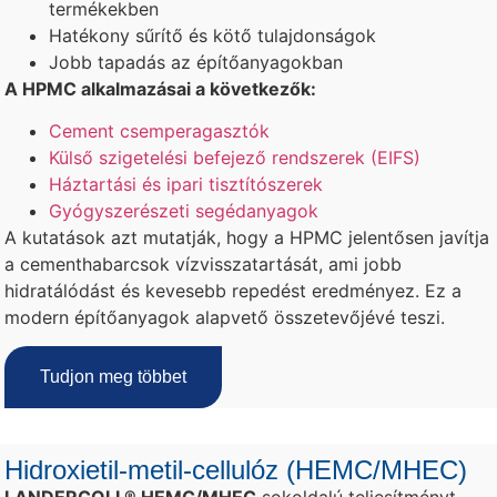
termékekben
Hatékony sűrítő és kötő tulajdonságok
Jobb tapadás az építőanyagokban
A HPMC alkalmazásai a következők:
Cement csemperagasztók
Külső szigetelési befejező rendszerek (EIFS)
Háztartási és ipari tisztítószerek
Gyógyszerészeti segédanyagok
A kutatások azt mutatják, hogy a HPMC jelentősen javítja
a cementhabarcsok vízvisszatartását, ami jobb
hidratálódást és kevesebb repedést eredményez. Ez a
modern építőanyagok alapvető összetevőjévé teszi.
Tudjon meg többet
Hidroxietil-metil-cellulóz (HEMC/MHEC)